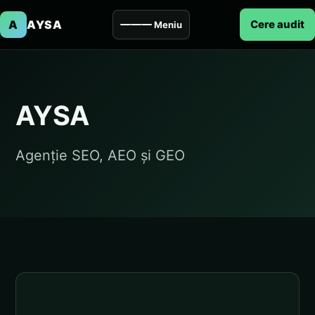
A
AYSA
Cere audit
Meniu
AYSA
Agenție SEO, AEO și GEO