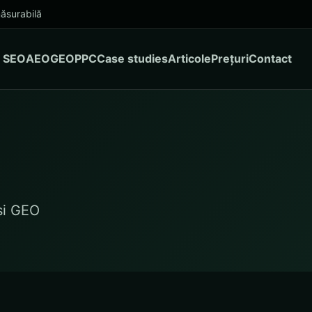
ăsurabilă
SEO
AEO
GEO
PPC
Case studies
Articole
Prețuri
Contact
și GEO