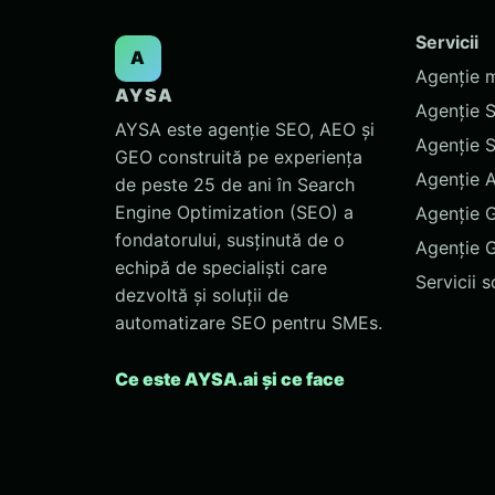
Servicii
A
Agenție 
AYSA
Agenție 
AYSA este agenție SEO, AEO și
Agenție 
GEO construită pe experiența
Agenție 
de peste 25 de ani în Search
Engine Optimization (SEO) a
Agenție 
fondatorului, susținută de o
Agenție 
echipă de specialiști care
Servicii 
dezvoltă și soluții de
automatizare SEO pentru SMEs.
Ce este AYSA.ai și ce face