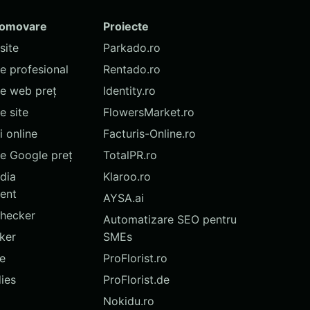
romovare
Proiecte
site
Parkado.ro
te profesional
Rentado.ro
te web preț
Identity.ro
 site
FlowersMarket.ro
 online
Facturis-Online.ro
e Google preț
TotalPR.ro
dia
Klaroo.ro
ent
AYSA.ai
hecker
Automatizare SEO pentru
ker
SMEs
te
ProFlorist.ro
ies
ProFlorist.de
Nokidu.ro