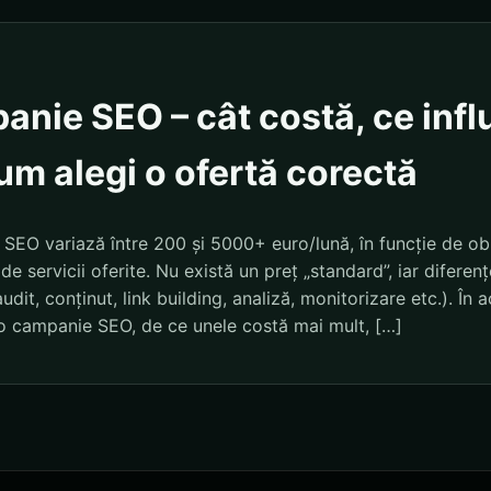
anie SEO – cât costă, ce inf
cum alegi o ofertă corectă
SEO variază între 200 și 5000+ euro/lună, în funcție de obie
de servicii oferite. Nu există un preț „standard”, iar diferen
udit, conținut, link building, analiză, monitorizare etc.). În ac
o campanie SEO, de ce unele costă mai mult, […]