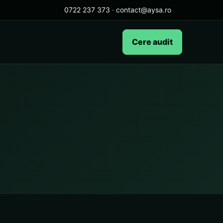
0722 237 373
·
contact@aysa.ro
Cere audit