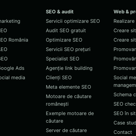
SEO & audit
Web & p
marketing
Servicii optimizare SEO
Realizare 
SEO
Audit SEO gratuit
Creare si
SEO România
Optimizare SEO
Creare si
AEO
Servicii SEO prețuri
Promovare
GEO
Specialist SEO
Promovări
Google Ads
Agenție link building
Promovar
social media
Clienți SEO
Social me
managem
Meta elemente SEO
Schema c
Motoare de căutare
românești
SEO chec
Exemple motoare de
SEO în si
căutare
Case stud
Server de căutare
Contact