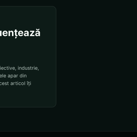
luențează
ctive, industrie,
țele apar din
est articol îți