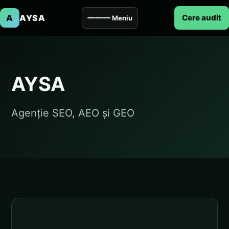
A
AYSA
Cere audit
Meniu
AYSA
Agenție SEO, AEO și GEO