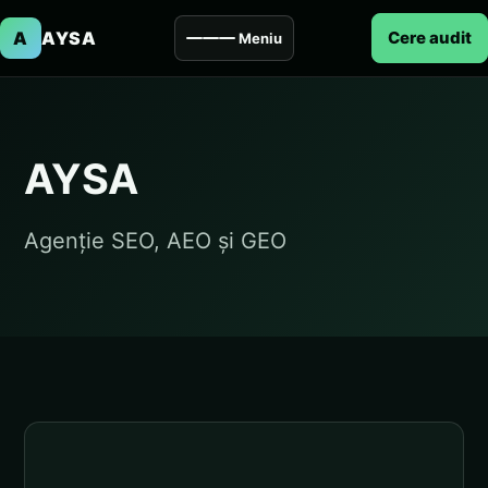
A
AYSA
Cere audit
Meniu
AYSA
Agenție SEO, AEO și GEO