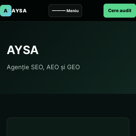
A
AYSA
Cere audit
Meniu
AYSA
Agenție SEO, AEO și GEO