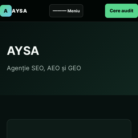
A
AYSA
Cere audit
Meniu
AYSA
Agenție SEO, AEO și GEO