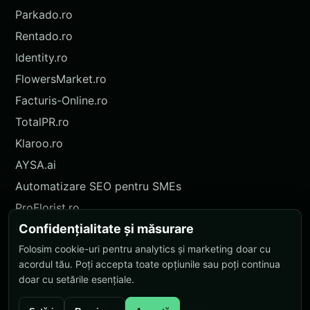
Parkado.ro
Rentado.ro
Identity.ro
FlowersMarket.ro
Facturis-Online.ro
TotalPR.ro
Klaroo.ro
AYSA.ai
Automatizare SEO pentru SMEs
ProFlorist.ro
Confidențialitate și măsurare
ProFlorist.de
Folosim cookie-uri pentru analytics și marketing doar cu
Nokidu.ro
acordul tău. Poți accepta toate opțiunile sau poți continua
doar cu setările esențiale.
© 2026 AYSA. Toate drepturile rezervate.