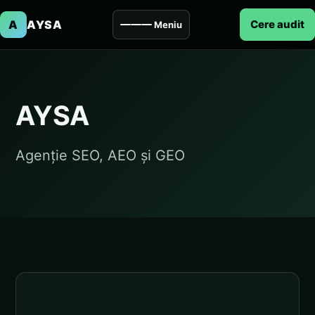
A
AYSA
Cere audit
Meniu
AYSA
Agenție SEO, AEO și GEO