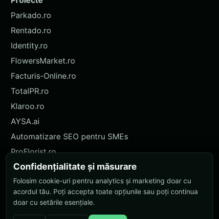
Parkado.ro
Rentado.ro
Identity.ro
FlowersMarket.ro
Facturis-Online.ro
TotalPR.ro
Klaroo.ro
AYSA.ai
Automatizare SEO pentru SMEs
ProFlorist.ro
Confidențialitate și măsurare
ProFlorist.de
Folosim cookie-uri pentru analytics și marketing doar cu
Nokidu.ro
acordul tău. Poți accepta toate opțiunile sau poți continua
doar cu setările esențiale.