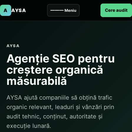
A
AYSA
Cere audit
Meniu
AYSA
Agenție SEO pentru
creștere organică
măsurabilă
AYSA ajută companiile să obțină trafic
organic relevant, leaduri și vânzări prin
audit tehnic, conținut, autoritate și
execuție lunară.