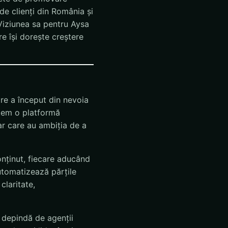
de clienți din România și
Viziunea sa pentru Aysa
re își dorește creștere
are a început din nevoia
ntem o platformă
ar care au ambiția de a
onținut, fiecare aducând
utomatizează părțile
claritate,
 depindă de agenții