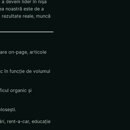
a deveni lider în nișa
nea noastră este de a
: rezultate reale, muncă
zare on-page, articole
c în funcție de volumul
icul organic și
losești.
ri, rent-a-car, educație