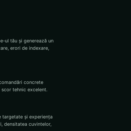
te-ul tău și generează un
are, erori de indexare,
recomandări concrete
 scor tehnic excelent.
e targetate și experiența
i, densitatea cuvintelor,