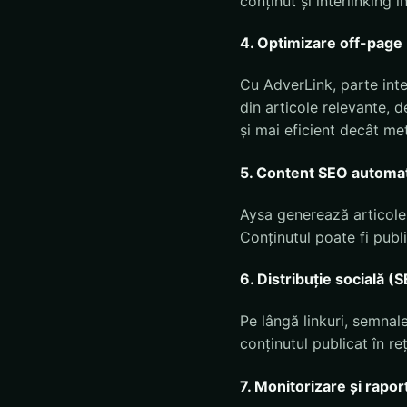
conținut și interlinking i
4. Optimizare off-page 
Cu AdverLink, parte inte
din articole relevante, d
și mai eficient decât me
5. Content SEO automat
Aysa generează articole 
Conținutul poate fi publ
6. Distribuție socială (
Pe lângă linkuri, semnal
conținutul publicat în re
7. Monitorizare și rapor