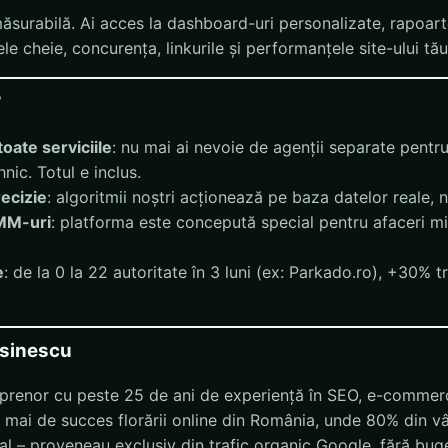
măsurabilă. Ai acces la dashboard-uri personalizate, rapoart
e cheie, concurența, linkurile și performanțele site-ului tău
?
oate serviciile
: nu mai ai nevoie de agenții separate pentru 
nic. Totul e inclus.
ecizie
: algoritmii noștri acționează pe baza datelor reale, n
IMM-uri
: platforma este concepută special pentru afaceri mic
e
: de la 0 la 22 autoritate în 3 luni (ex: Parkado.ro), +30% tr
osinescu
prenor cu peste 25 de ani de experiență în SEO, e-commerce
e mai de succes florării online din România, unde 80% din vâ
ual – proveneau exclusiv din trafic organic Google, fără b