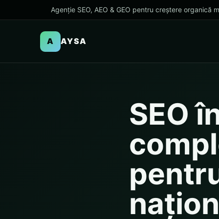
Agenție SEO, AEO & GEO pentru creștere organică m
A
AYSA
SEO în
compl
pentru
națion