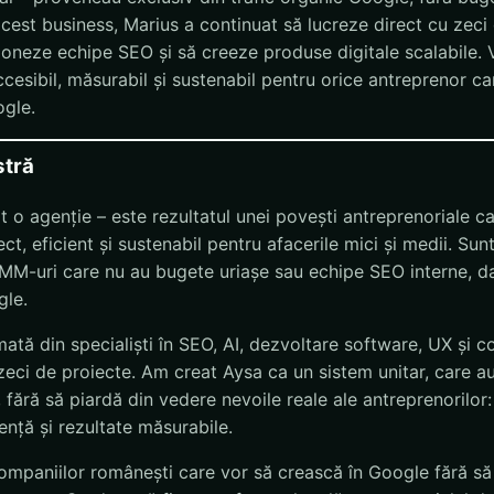
acest business, Marius a continuat să lucreze direct cu zeci 
doneze echipe SEO și să creeze produse digitale scalabile. 
cesibil, măsurabil și sustenabil pentru orice antreprenor ca
ogle.
stră
 o agenție – este rezultatul unei povești antreprenoriale c
ct, eficient și sustenabil pentru afacerile mici și medii. Su
IMM-uri care nu au bugete uriașe sau echipe SEO interne, d
gle.
ată din specialiști în SEO, AI, dezvoltare software, UX și c
zeci de proiecte. Am creat Aysa ca un sistem unitar, care a
fără să piardă din vedere nevoile reale ale antreprenorilor: 
rență și rezultate măsurabile.
ompaniilor românești care vor să crească în Google fără să