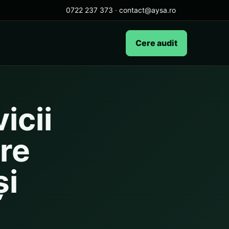
0722 237 373
·
contact@aysa.ro
Cere audit
icii
re
și