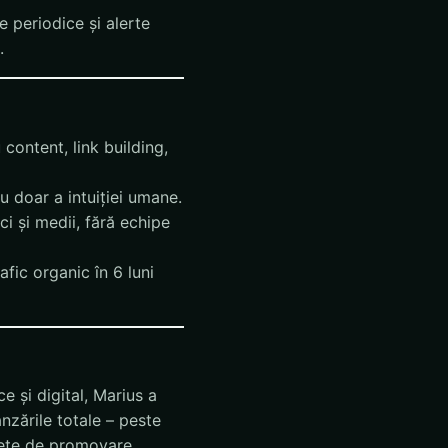
e periodice și alerte
.
content, link building,
u doar a intuiției umane.
i și medii, fără echipe
afic organic în 6 luni
 și digital, Marius a
nzările totale – peste
ugete de promovare