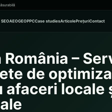
ăsurabilă
SEO
AEO
GEO
PPC
Case studies
Articole
Prețuri
Contact
 România – Serv
ete de optimiza
 afaceri locale 
ale