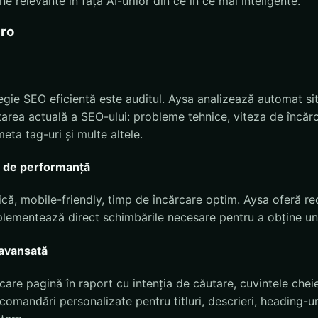
 relevante în fața AI-urilor din ce în ce mai inteligente.
.ro
tegie SEO eficientă este auditul. Aysa analizează automat si
tarea actuală a SEO-ului: probleme tehnice, viteza de încărc
meta tag-uri și multe altele.
i de performanță
ică, mobile-friendly, timp de încărcare optim. Aysa oferă 
plementează direct schimbările necesare pentru a obține un
 avansată
care pagină în raport cu intenția de căutare, cuvintele chei
recomandări personalizate pentru titluri, descrieri, heading-ur