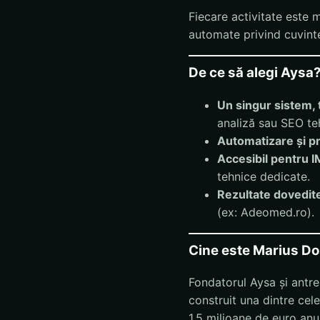
Fiecare activitate este 
automate privind cuvintel
De ce să alegi Aysa
Un singur sistem, t
analiză sau SEO teh
Automatizare și pr
Accesibil pentru 
tehnice dedicate.
Rezultate dovedit
(ex: Adeomed.ro).
Cine este Marius D
Fondatorul Aysa și antre
construit una dintre cel
1,5 milioane de euro an