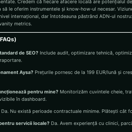
entate. Credem că fiecare afacere locală are potențialul de 
ca să le oferim instrumentele și know-how-ul necesar. Viziu
 nivel internațional, dar întotdeauna păstrând ADN-ul nostru
 vanity metrics.
 (FAQs)
 standard de SEO?
Include audit, optimizare tehnică, optimi
 raportare.
bonament Aysa?
Prețurile pornesc de la 199 EUR/lună și cres
uncționează pentru mine?
Monitorizăm cuvintele cheie, traf
vizibile în dashboard.
Da. Nu există perioade contractuale minime. Plătești cât fo
pentru servicii locale?
Da. Avem experiență cu clinici, parcă