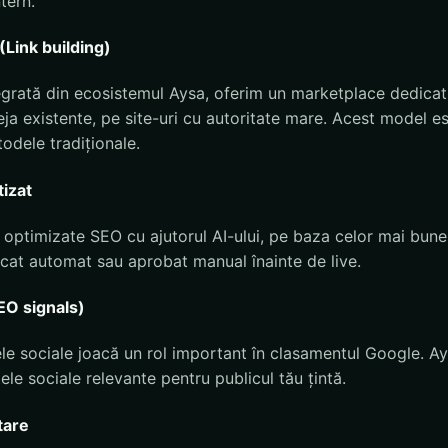
ntern.
(Link building)
grată din ecosistemul Aysa, oferim un marketplace dedicat c
eja existente, pe site-uri cu autoritate mare. Acest model es
todele tradiționale.
izat
optimizate SEO cu ajutorul AI-ului, pe baza celor mai bune p
icat automat sau aprobat manual înainte de live.
SEO signals)
ele sociale joacă un rol important în clasamentul Google. 
țele sociale relevante pentru publicul tău țintă.
tare