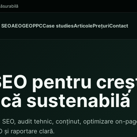
ăsurabilă
SEO
AEO
GEO
PPC
Case studies
Articole
Prețuri
Contact
SEO pentru creș
că sustenabilă
 SEO, audit tehnic, conținut, optimizare on-pag
 și raportare clară.