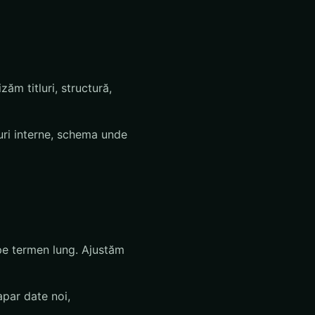
ăm titluri, structură,
kuri interne, schema unde
ă pe termen lung. Ajustăm
apar date noi,