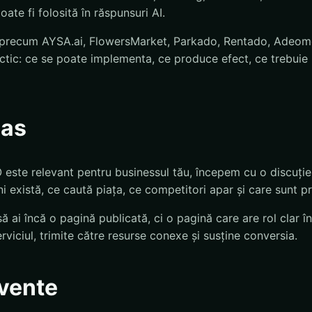
oate fi folosită în răspunsuri AI.
 precum AYSA.ai, FlowersMarket, Parkado, Rentado, Adeomed,
ctic: ce se poate implementa, ce produce efect, ce trebuie 
pas
este relevant pentru businessul tău, începem cu o discuție
i există, ce caută piața, ce competitori apar și care sunt p
să ai încă o pagină publicată, ci o pagină care are rol clar î
rviciul, trimite către resurse conexe și susține conversia.
cvente