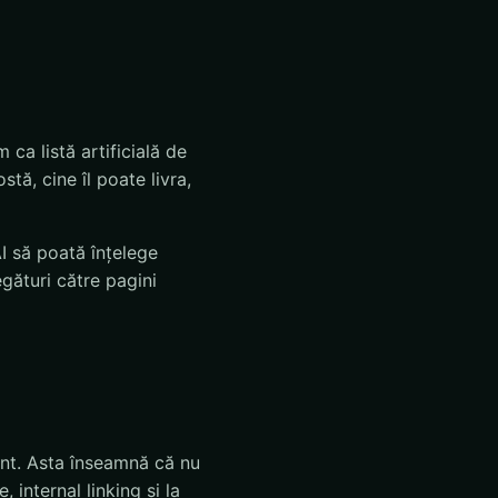
ca listă artificială de
ostă, cine îl poate livra,
AI să poată înțelege
legături către pagini
ent. Asta înseamnă că nu
 internal linking și la