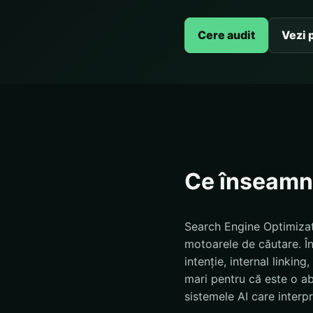
Cere audit
Vezi 
Ce înseamn
Search Engine Optimizati
motoarele de căutare. În
intenție, internal linkin
mari pentru că este o abr
sistemele AI care interp