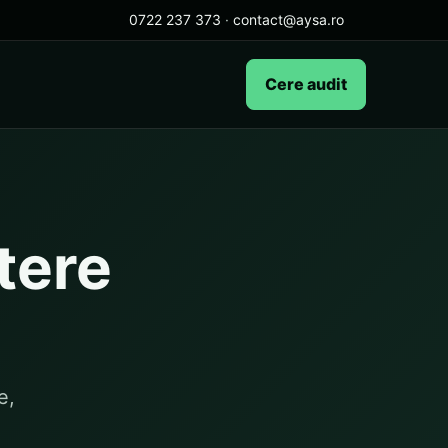
0722 237 373
·
contact@aysa.ro
Cere audit
tere
e,