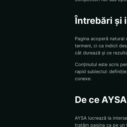
Întrebări și
Pagina acoperă natural c
termeni, ci ca indicii des
cât durează și ce rezulta
Conținutul este scris pen
rapid subiectul: definiție
conexe.
De ce AYSA
AYSA lucrează la inters
tratăm pagina ca pe un te