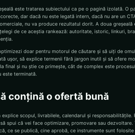
eșeală este tratarea subiectului ca pe o pagină izolată. O p
corecte, dar dacă nu este legată intern, dacă nu are un CTA
comerciale, nu va produce rezultatul dorit. A doua greșeală 
țelegi de ce aceștia rankează: autoritate, istoric, linkuri, b
enția.
optimizezi doar pentru motorul de căutare și să uiți de omul
tă ușor, să explice termenii fără jargon inutil și să ofere m
 la final și nu știe ce primește, cât de complex este procesu
 este terminată.
să conțină o ofertă bună
explice scopul, livrabilele, calendarul și responsabilitățile.
nt să spui că vei face optimizare, promovare sau dezvoltare. 
că, ce se publică, cine aprobă, ce instrumente sunt folosit