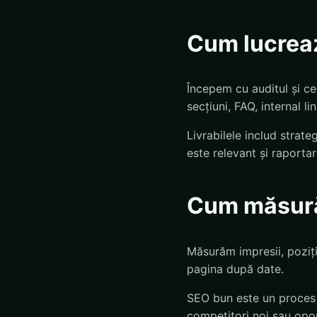
Cum lucrea
Începem cu auditul și ce
secțiuni, FAQ, internal l
Livrabilele includ strat
este relevant și raportar
Cum măsură
Măsurăm impresii, poziții
pagina după date.
SEO bun este un proces r
competitori noi sau opo