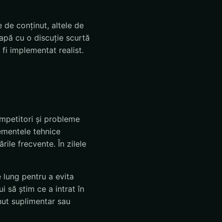
 de conținut, altele de
apă cu o discuție scurtă
fi implementat realist.
competitori și probleme
lementele tehnice
ile frecvente. În zilele
e lung pentru a evita
i să știm ce a intrat în
inut suplimentar sau