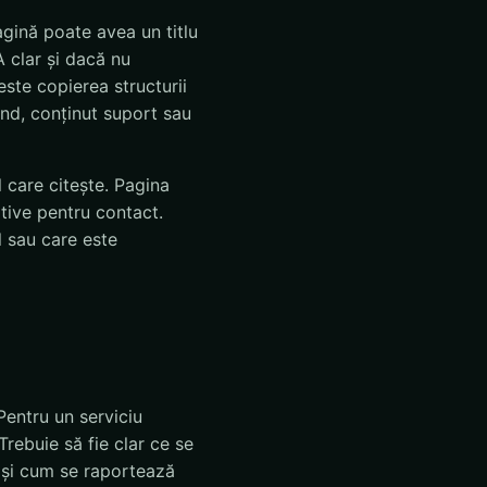
agină poate avea un titlu
 clar și dacă nu
este copierea structurii
rand, conținut suport sau
 care citește. Pagina
otive pentru contact.
l sau care este
 Pentru un serviciu
Trebuie să fie clar ce se
e și cum se raportează