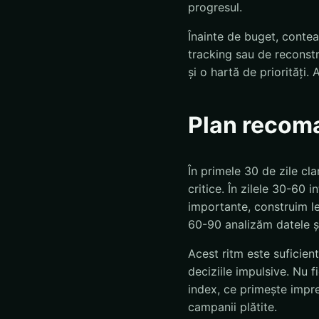
progresul.
Înainte de buget, conteaz
tracking sau de reconst
și o hartă de priorități
Plan recoma
În primele 30 de zile cla
critice. În zilele 30-60
importante, construim leg
60-90 analizăm datele ș
Acest ritm este suficien
deciziile impulsive. Nu f
index, ce primește impres
campanii plătite.