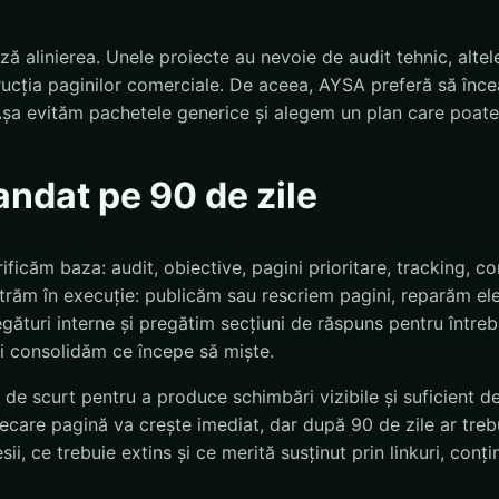
ă alinierea. Unele proiecte au nevoie de audit tehnic, altele
rucția paginilor comerciale. De aceea, AYSA preferă să înce
. Așa evităm pachetele generice și alegem un plan care poate 
ndat pe 90 de zile
rificăm baza: audit, obiective, pagini prioritare, tracking, 
 intrăm în execuție: publicăm sau rescriem pagini, reparăm e
ături interne și pregătim secțiuni de răspuns pentru întrebăr
i consolidăm ce începe să miște.
t de scurt pentru a produce schimbări vizibile și suficient d
iecare pagină va crește imediat, dar după 90 de zile ar trebu
ii, ce trebuie extins și ce merită susținut prin linkuri, conț