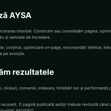
ză AYSA
rcetarea intenției. Construim sau consolidăm pagina, optimiz
inks și semnale de încredere.
egie, conținut, optimizare on-page, recomandări tehnice, lin
e pe evoluție.
m rezultatele
, clickuri, conversii, indexare, întrebări noi și performanț
ecurent. O pagină publicată astăzi trebuie revizuită când 
rtunități AEO/GEO.