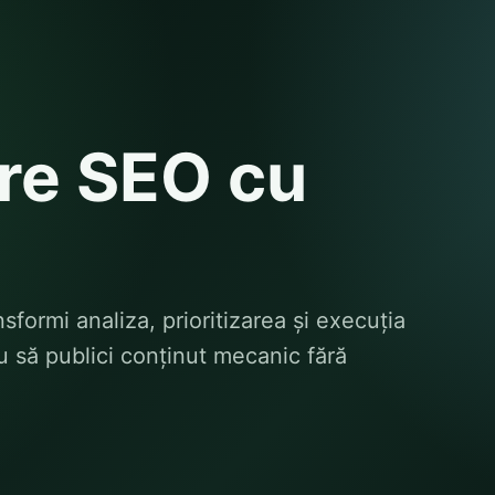
re SEO cu
ormi analiza, prioritizarea și execuția
u să publici conținut mecanic fără