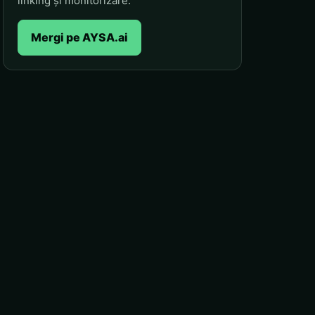
linking și monitorizare.
Mergi pe AYSA.ai