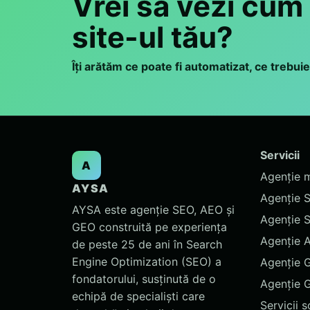
Vrei să vezi cum
site-ul tău?
Îți arătăm ce poate fi automatizat, ce trebuie
Servicii
A
Agenție 
AYSA
Agenție 
AYSA este agenție SEO, AEO și
Agenție 
GEO construită pe experiența
Agenție 
de peste 25 de ani în Search
Engine Optimization (SEO) a
Agenție 
fondatorului, susținută de o
Agenție 
echipă de specialiști care
Servicii 