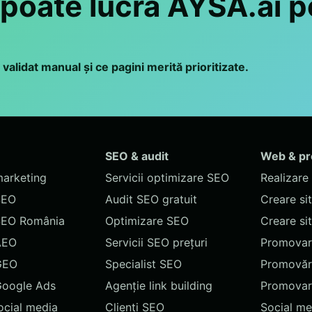
 poate lucra AYSA.ai p
 validat manual și ce pagini merită prioritizate.
SEO & audit
Web & p
marketing
Servicii optimizare SEO
Realizare 
SEO
Audit SEO gratuit
Creare si
SEO România
Optimizare SEO
Creare si
AEO
Servicii SEO prețuri
Promovare
GEO
Specialist SEO
Promovări
Google Ads
Agenție link building
Promovar
social media
Clienți SEO
Social me