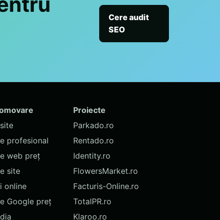
entru
Cere audit
SEO
romovare
Proiecte
site
Parkado.ro
te profesional
Rentado.ro
te web preț
Identity.ro
 site
FlowersMarket.ro
 online
Facturis-Online.ro
e Google preț
TotalPR.ro
dia
Klaroo.ro