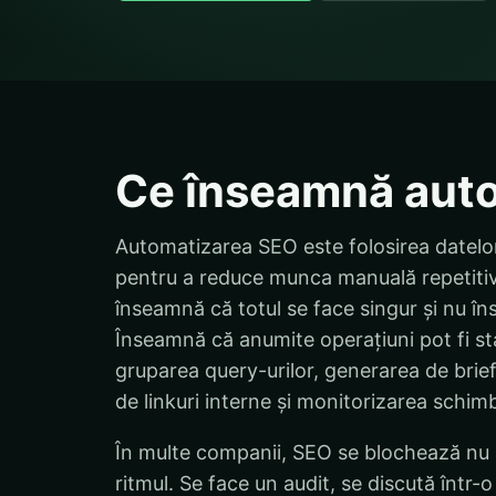
Ce înseamnă aut
Automatizarea SEO este folosirea datelor, 
pentru a reduce munca manuală repetiti
înseamnă că totul se face singur și nu în
Înseamnă că anumite operațiuni pot fi sta
gruparea query-urilor, generarea de brie
de linkuri interne și monitorizarea schimb
În multe companii, SEO se blochează nu pe
ritmul. Se face un audit, se discută într