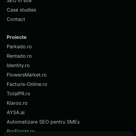
SEO în site
Case studies
Contact
Proiecte
Parkado.ro
Rentado.ro
Identity.ro
FlowersMarket.ro
Facturis-Online.ro
TotalPR.ro
Klaroo.ro
AYSA.ai
Automatizare SEO pentru SMEs
ProFlorist.ro