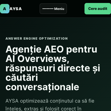
A
AYSA
Cere audit
Meniu
ANSWER ENGINE OPTIMIZATION
Agenție AEO pentru
AI Overviews,
răspunsuri directe și
căutări
conversaționale
AYSA optimizează conținutul ca să fie
înțeles, extras și folosit corect în