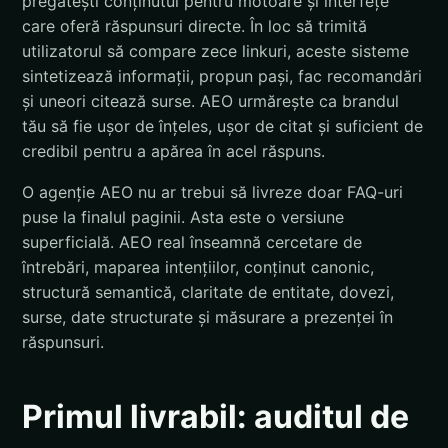
pregătești conținutul pentru motoare și interfețe
care oferă răspunsuri directe. În loc să trimită
utilizatorul să compare zece linkuri, aceste sisteme
sintetizează informații, propun pași, fac recomandări
și uneori citează surse. AEO urmărește ca brandul
tău să fie ușor de înțeles, ușor de citat și suficient de
credibil pentru a apărea în acel răspuns.
O agenție AEO nu ar trebui să livreze doar FAQ-uri
puse la finalul paginii. Asta este o versiune
superficială. AEO real înseamnă cercetare de
întrebări, maparea intențiilor, conținut canonic,
structură semantică, claritate de entitate, dovezi,
surse, date structurate și măsurare a prezenței în
răspunsuri.
Primul livrabil: auditul de