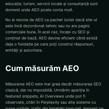
educație, turism, servicii locale și consultanță sunt
domenii unde AEO poate conta mult.
Nu ai nevoie de AEO ca pachet izolat dacă site-ul
este încă dezordonat tehnic sau nu are pagini
comerciale bune. În acel caz, începi cu SEO și
conținut de bază. AEO devine eficient când există
deja o fundație pe care poți construi răspunsuri,
entități și autoritate.
Cum măsurăm AEO
Măsurarea AEO este mai grea decât măsurarea SEO
clasică, dar nu imposibilă. Urmărim apariția în
featured snippets, AI Overviews unde pot fi
observate, citări în Perplexity sau alte sisteme cu
surse vizibile, trafic din întrebări long-tail, impresii pe