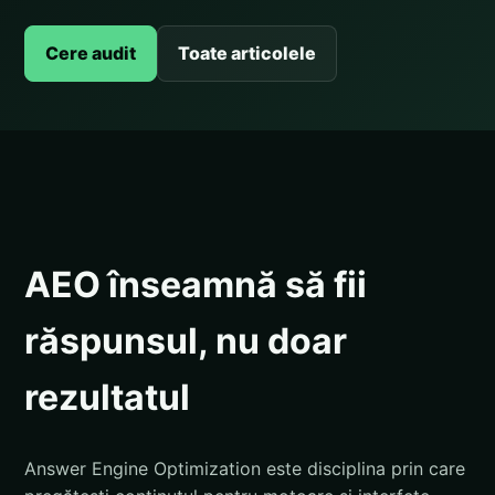
Cere audit
Toate articolele
AEO înseamnă să fii
răspunsul, nu doar
rezultatul
Answer Engine Optimization este disciplina prin care