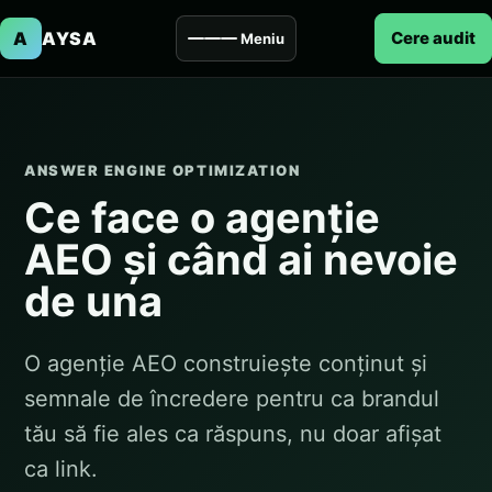
A
AYSA
Cere audit
Meniu
ANSWER ENGINE OPTIMIZATION
Ce face o agenție
AEO și când ai nevoie
de una
O agenție AEO construiește conținut și
semnale de încredere pentru ca brandul
tău să fie ales ca răspuns, nu doar afișat
ca link.