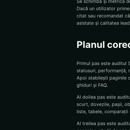
Se schimbă și metrica d
Dacă un utilizator prime
citat sau recomandat câș
asistate și calitatea lea
Planul core
Primul pas este auditul S
statusuri, performanță, m
Apoi stabilești paginile c
ghiduri și FAQ.
Al doilea pas este audit
scurt, dovezile, pașii, ob
liste, tabele, comparații 
Al treilea pas este audit