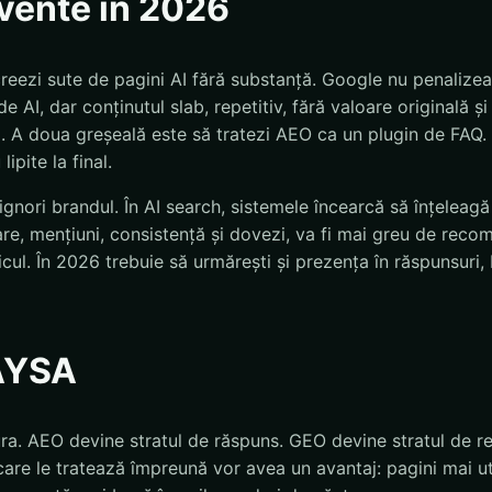
cvente în 2026
creezi sute de pagini AI fără substanță. Google nu penalize
de AI, dar conținutul slab, repetitiv, fără valoare originală ș
. A doua greșeală este să tratezi AEO ca un plugin de FAQ. 
lipite la final.
ignori brandul. În AI search, sistemele încearcă să înțeleagă e
are, mențiuni, consistență și dovezi, va fi mai greu de reco
icul. În 2026 trebuie să urmărești și prezența în răspunsuri
AYSA
ra. AEO devine stratul de răspuns. GEO devine stratul de r
are le tratează împreună vor avea un avantaj: pagini mai uti