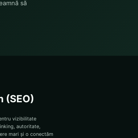
nseamnă să
n (SEO)
tru vizibilitate
inking, autoritate,
tere mari și o conectăm