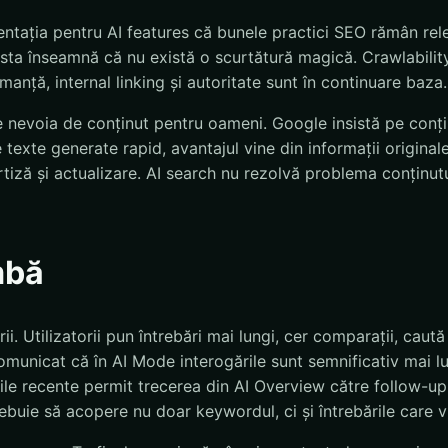
tația pentru AI features că bunele practici SEO rămân rel
ta înseamnă că nu există o scurtătură magică. Crawlability, 
manță, internal linking și autoritate sunt în continuare baza.
evoia de conținut pentru oameni. Google insistă pe conținut
de texte generate rapid, avantajul vine din informații original
rtiză și actualizare. AI search nu rezolvă problema conținutu
mbă
i. Utilizatorii pun întrebări mai lungi, cer comparații, caut
municat că în AI Mode interogările sunt semnificativ mai l
zările recente permit trecerea din AI Overview către follow-u
buie să acopere nu doar keywordul, ci și întrebările care v