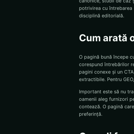
canonice, studii de caz ș
potrivirea cu întrebarea
disciplină editorială.
Cum arată o
O pagină bună începe cu 
corespund întrebărilor r
pagini conexe și un CTA 
extractibile. Pentru GEO, 
Important este să nu tra
oamenii aleg furnizori pe
contează. O pagină care 
preferință.