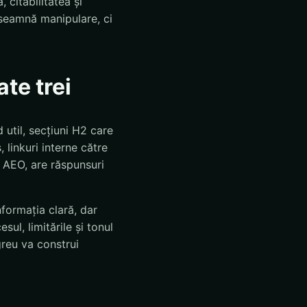
 citabilitatea și
înseamnă manipulare, ci
te trei
 util, secțiuni H2 care
linkuri interne către
u AEO, are răspunsuri
formația clară, dar
ul, limitările și tonul
greu va construi