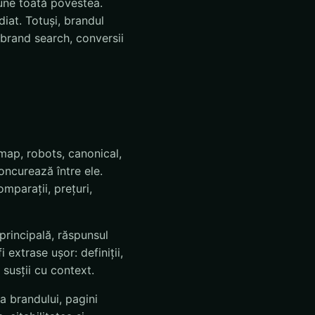
une toată povestea.
iat. Totuși, brandul
 brand search, conversii
emap, robots, canonical,
oncurează între ele.
omparații, prețuri,
principală, răspunsul
i extrase ușor: definiții,
l susții cu context.
ța brandului, pagini