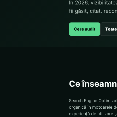
În 2026, vizibilita
fii găsit, citat, rec
Cere audit
Toate
Ce înseamn
Search Engine Optimizati
organică în motoarele de 
experiență de utilizare 