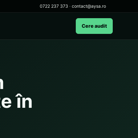
0722 237 373
·
contact@aysa.ro
Cere audit
m
te în