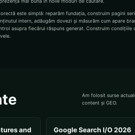
o prezență mai bună în noile moduri de căutare.
corectă este simplă: reparăm fundația, construim pagini se
conținutul intern, adăugăm dovezi și măsurăm cum apare bran
rol asupra fiecărui răspuns generat. Construim condițiile c
vele.
ate
Am folosit surse actual
content și GEO.
atures and
Google Search I/O 2026