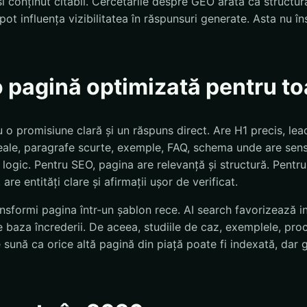
i conținut citabil. Cercetările despre GEO arată că structura,
 pot influența vizibilitatea în răspunsuri generate. Asta nu 
 pagină optimizată pentru toa
o promisiune clară și un răspuns direct. Are H1 precis, lead
eale, paragrafe scurte, exemple, FAQ, schema unde are sens, 
logic. Pentru SEO, pagina are relevanță și structură. Pentr
are entități clare și afirmații ușor de verificat.
nsformi pagina într-un șablon rece. AI search favorizează in
 baza încrederii. De aceea, studiile de caz, exemplele, proces
sună ca orice altă pagină din piață poate fi indexată, dar 