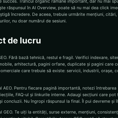
e succes. Traficul organic rămâne important, dar nu mai sp
ște răspunsul în AI Overview, poate să nu mai dea click imed
tigă încredere. De aceea, trebuie urmărite mențiuni, citări,
durilor, nu doar numărul de sesiuni.
ct de lucru
EO. Fără bază tehnică, restul e fragil. Verifici indexare, sit
obile, arhitectură, pagini orfane, duplicate și pagini care c
omerciale care trebuie să existe: servicii, industrii, orașe, c
ul AEO. Pentru fiecare pagină importantă, notezi întrebarea 
iecțiile, FAQ-ul și linkurile interne. Adaugi secțiuni care pot f
și concluzii. Nu îngropi răspunsul la final. Îl pui devreme și î
ul GEO. Te uiți la entități, surse externe, mențiuni, consisten