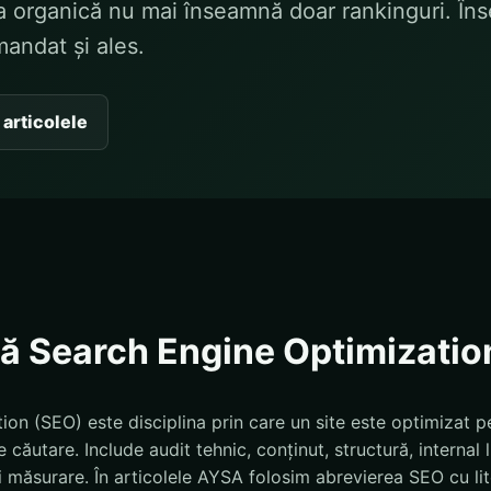
tea organică nu mai înseamnă doar rankinguri. Î
omandat și ales.
 articolele
ă Search Engine Optimizatio
on (SEO) este disciplina prin care un site este optimizat pen
căutare. Include audit tehnic, conținut, structură, internal l
și măsurare. În articolele AYSA folosim abrevierea SEO cu li