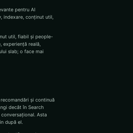
evante pentru AI
indexare, conținut util,
 util, fiabil și people-
e, experiență reală,
lui slab; o face mai
ă recomandări și continuă
ungi decât în Search
p conversațional. Asta
in după el.