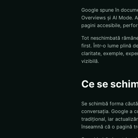
Google spune în documen
Overviews și AI Mode. As
pagini accesibile, perfor
Tot neschimbată rămâne n
first. Într-o lume plină 
claritate, exemple, expe
vizibilă.
Ce se schi
Se schimbă forma căutări
conversația. Google a co
tradițional, iar actuali
înseamnă că o pagină tre