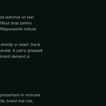
ază automat un text
i făcut doar pentru
Răspunsurile trebuie
ntități și relații. Dacă
mandat. A patra greșeală
, brand demand și
eprezentare în motoare
le, brand mai clar,