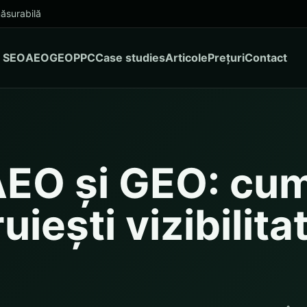
ăsurabilă
SEO
AEO
GEO
PPC
Case studies
Articole
Prețuri
Contact
AEO și GEO: cu
uiești vizibilita