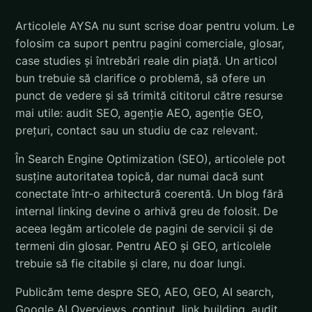
Articolele AYSA nu sunt scrise doar pentru volum. Le
folosim ca suport pentru pagini comerciale, glosar,
case studies și întrebări reale din piață. Un articol
bun trebuie să clarifice o problemă, să ofere un
punct de vedere și să trimită cititorul către resurse
mai utile: audit SEO, agenție AEO, agenție GEO,
prețuri, contact sau un studiu de caz relevant.
În Search Engine Optimization (SEO), articolele pot
susține autoritatea topică, dar numai dacă sunt
conectate într-o arhitectură coerentă. Un blog fără
internal linking devine o arhivă greu de folosit. De
aceea legăm articolele de pagini de servicii și de
termeni din glosar. Pentru AEO și GEO, articolele
trebuie să fie citabile și clare, nu doar lungi.
Publicăm teme despre SEO, AEO, GEO, AI search,
Google AI Overviews, conținut, link building, audit