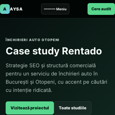
A
AYSA
Cere audit
Meniu
ÎNCHIRIERI AUTO OTOPENI
Case study Rentado
Strategie SEO și structură comercială
pentru un serviciu de închirieri auto în
București și Otopeni, cu accent pe căutări
cu intenție ridicată.
Vizitează proiectul
Toate studiile