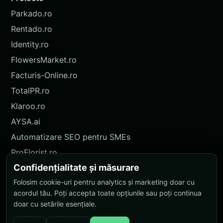
Parkado.ro
Rentado.ro
Identity.ro
FlowersMarket.ro
Facturis-Online.ro
TotalPR.ro
Klaroo.ro
AYSA.ai
Automatizare SEO pentru SMEs
ProFlorist.ro
Confidențialitate și măsurare
ProFlorist.de
Folosim cookie-uri pentru analytics și marketing doar cu
Nokidu.ro
acordul tău. Poți accepta toate opțiunile sau poți continua
doar cu setările esențiale.