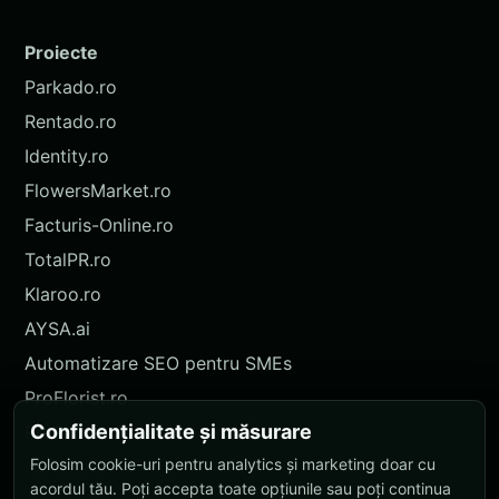
Proiecte
Parkado.ro
Rentado.ro
Identity.ro
FlowersMarket.ro
Facturis-Online.ro
TotalPR.ro
Klaroo.ro
AYSA.ai
Automatizare SEO pentru SMEs
ProFlorist.ro
Confidențialitate și măsurare
ProFlorist.de
Folosim cookie-uri pentru analytics și marketing doar cu
Nokidu.ro
acordul tău. Poți accepta toate opțiunile sau poți continua