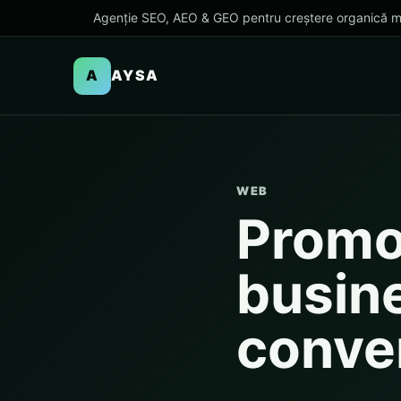
Agenție SEO, AEO & GEO pentru creștere organică m
A
AYSA
WEB
Promo
busine
conver