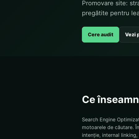
Promovare site: stra
pregătite pentru lea
Cere audit
Vezi 
Ce înseamn
Search Engine Optimizati
motoarele de căutare. În
intenție, internal linkin