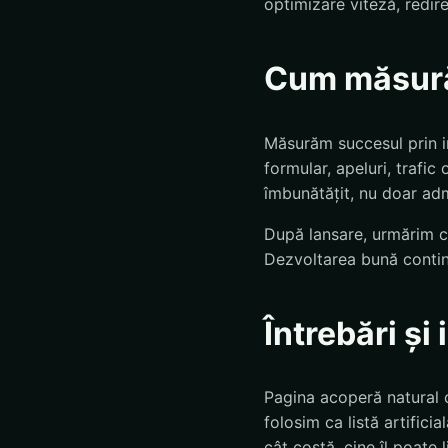
optimizare viteză, redir
Cum măsură
Măsurăm succesul prin in
formular, apeluri, trafic
îmbunătățit, nu doar adm
După lansare, urmărim ce
Dezvoltarea bună continu
Întrebări și
Pagina acoperă natural 
folosim ca listă artificia
cât costă, cine îl poate l