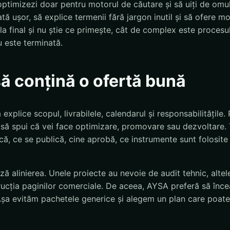
optimizezi doar pentru motorul de căutare și să uiți de omul
tă ușor, să explice termenii fără jargon inutil și să ofere m
 la final și nu știe ce primește, cât de complex este procesu
 este terminată.
să conțină o ofertă bună
explice scopul, livrabilele, calendarul și responsabilitățile.
nt să spui că vei face optimizare, promovare sau dezvoltare. 
că, ce se publică, cine aprobă, ce instrumente sunt folosit
ă alinierea. Unele proiecte au nevoie de audit tehnic, altele
rucția paginilor comerciale. De aceea, AYSA preferă să înce
. Așa evităm pachetele generice și alegem un plan care poate 