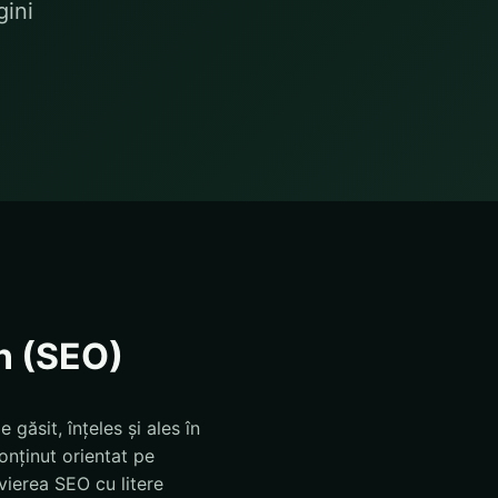
gini
n (SEO)
găsit, înțeles și ales în
onținut orientat pe
evierea SEO cu litere