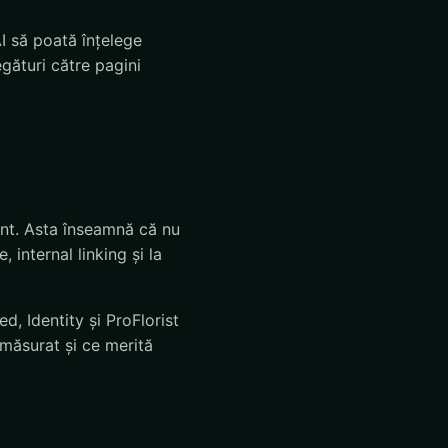
AI să poată înțelege
legături către pagini
ent. Asta înseamnă că nu
 internal linking și la
 Identity și ProFlorist
măsurat și ce merită