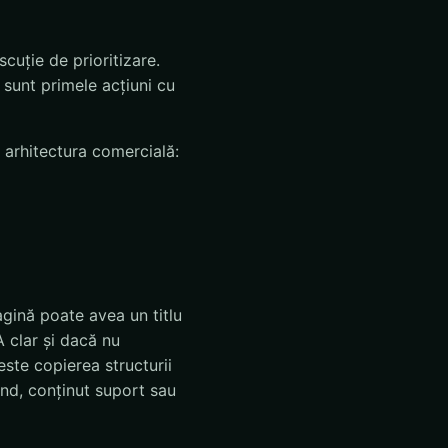
cuție de prioritizare.
 sunt primele acțiuni cu
n arhitectura comercială:
agină poate avea un titlu
 clar și dacă nu
este copierea structurii
rand, conținut suport sau