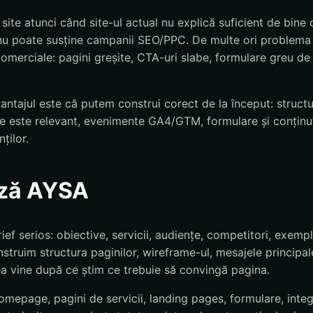
ite atunci când site-ul actual nu explică suficient de bine c
nu poate susține campanii SEO/PPC. De multe ori problema 
 comerciale: pagini greșite, CTA-uri slabe, formulare greu de 
vantajul este că putem construi corect de la început: struct
 este relevant, evenimente GA4/GTM, formulare și conținu
nților.
ză AYSA
ief serios: obiective, servicii, audiențe, competitori, exemp
struim structura paginilor, wireframe-ul, mesajele principal
a vine după ce știm ce trebuie să convingă pagina.
homepage, pagini de servicii, landing pages, formulare, integ