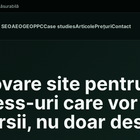
ăsurabilă
SEO
AEO
GEO
PPC
Case studies
Articole
Prețuri
Contact
vare site pentr
ss-uri care vor
sii, nu doar de