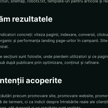
ecturi, sitemap, robots.txt, template-uri pentru articole și 
m rezultatele
dicatori concreți: viteza paginii, indexare, conversii, click
 organic și performanța landing page-urilor în campanii. Site
irat.
 secțiuni sunt folosite, unde pierdem utilizatori și ce pagin
ă după publicare prin optimizare, conținut și rafinare.
 intenții acoperite
căutări precum promovare site, promovare website, promova
lă de termeni, ci ca indicii despre întrebările reale ale clienți
ivra, cât durează și ce rezultate sunt realiste.