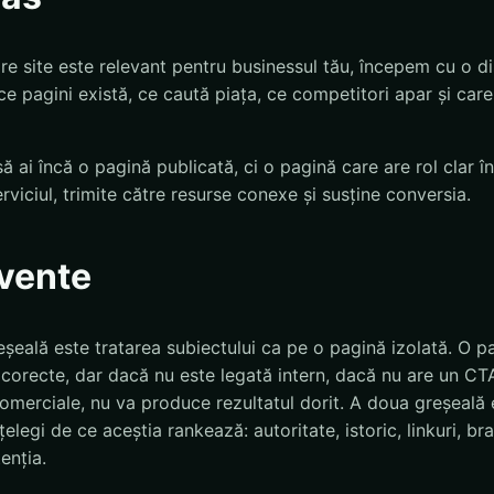
 site este relevant pentru businessul tău, începem cu o dis
 pagini există, ce caută piața, ce competitori apar și care
să ai încă o pagină publicată, ci o pagină care are rol clar î
rviciul, trimite către resurse conexe și susține conversia.
cvente
eșeală este tratarea subiectului ca pe o pagină izolată. O p
corecte, dar dacă nu este legată intern, dacă nu are un CTA
comerciale, nu va produce rezultatul dorit. A doua greșeală 
țelegi de ce aceștia rankează: autoritate, istoric, linkuri, b
enția.