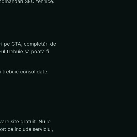
recomandări SEO tehnice.
uri pe CTA, completări de
-ul trebuie să poată fi
i trebuie consolidate.
re site gratuit. Nu le
lor: ce include serviciul,