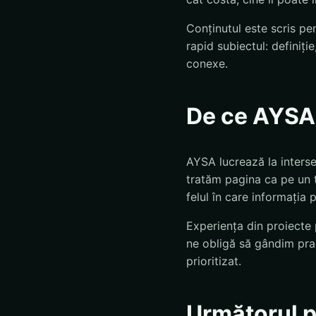
Conținutul este scris pen
rapid subiectul: definiție
conexe.
De ce AYSA
AYSA lucrează la inters
tratăm pagina ca pe un te
felul în care informația p
Experiența din proiecte
ne obligă să gândim pra
prioritizat.
Următorul 