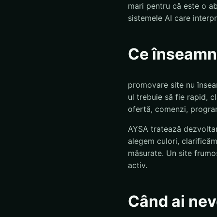
mari pentru că este o abr
sistemele AI care interp
Ce înseamnă
promovare site nu înseam
ul trebuie să fie rapid, c
ofertă, comenzi, program
AYSA tratează dezvoltar
alegem culori, clarificăm
măsurate. Un site frumos
activ.
Când ai nev