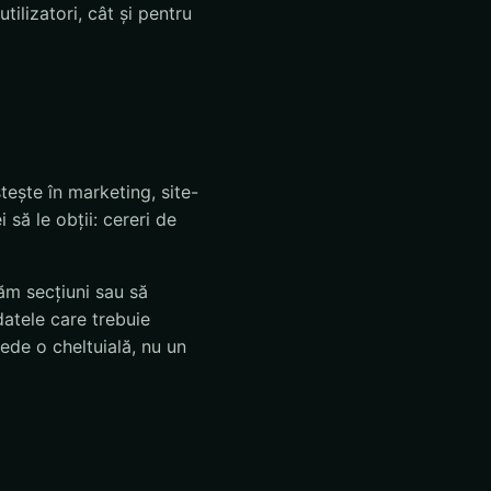
ilizatori, cât și pentru
ește în marketing, site-
i să le obții: cereri de
ăm secțiuni sau să
 datele care trebuie
ede o cheltuială, nu un