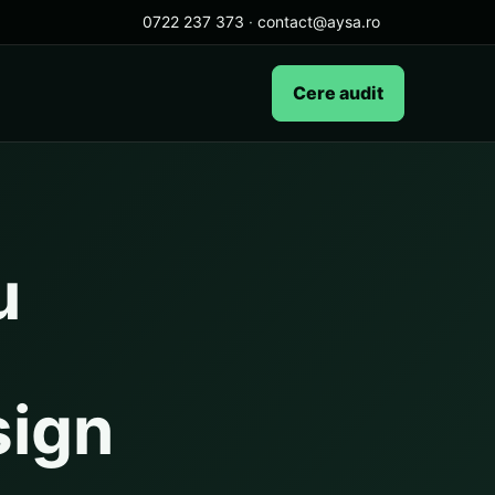
0722 237 373
·
contact@aysa.ro
Cere audit
u
sign