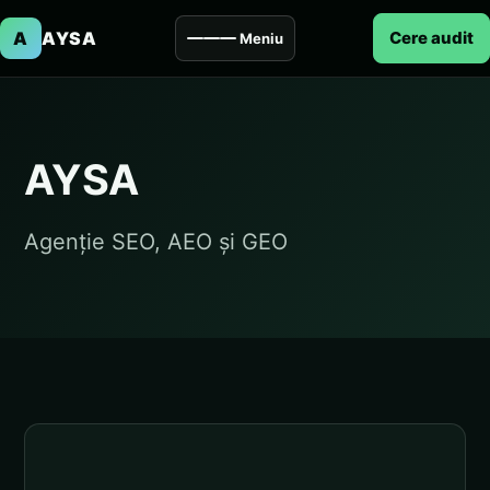
A
AYSA
Cere audit
Meniu
AYSA
Agenție SEO, AEO și GEO