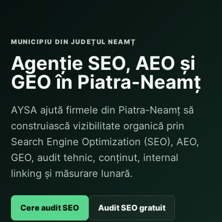
MUNICIPIU DIN JUDEȚUL NEAMȚ
Agenție SEO, AEO și
GEO în Piatra-Neamț
AYSA ajută firmele din Piatra-Neamț să
construiască vizibilitate organică prin
Search Engine Optimization (SEO), AEO,
GEO, audit tehnic, conținut, internal
linking și măsurare lunară.
Cere audit SEO
Audit SEO gratuit