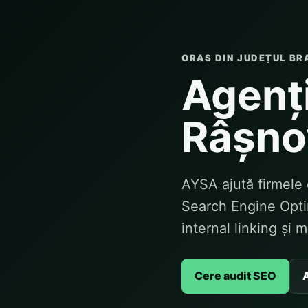
ORAS DIN JUDEȚUL BR
Agenți
Râșno
AYSA ajută firmele 
Search Engine Optim
internal linking și 
Cere audit SEO
A