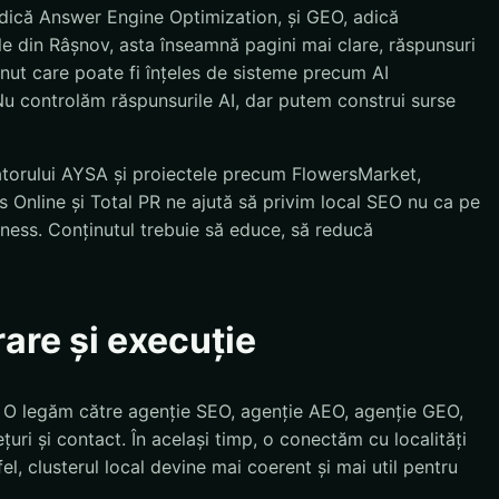
dică Answer Engine Optimization, și GEO, adică
e din Râșnov, asta înseamnă pagini mai clare, răspunsuri
inut care poate fi înțeles de sisteme precum AI
u controlăm răspunsurile AI, dar putem construi surse
atorului AYSA și proiectele precum FlowersMarket,
 Online și Total PR ne ajută să privim local SEO nu ca pe
siness. Conținutul trebuie să educe, să reducă
rare și execuție
. O legăm către agenție SEO, agenție AEO, agenție GEO,
țuri și contact. În același timp, o conectăm cu localități
el, clusterul local devine mai coerent și mai util pentru