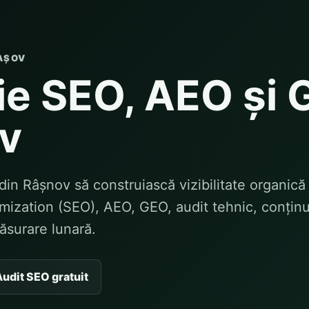
AȘOV
e SEO, AEO și 
v
din Râșnov să construiască vizibilitate organică 
ization (SEO), AEO, GEO, audit tehnic, conținu
măsurare lunară.
udit SEO gratuit