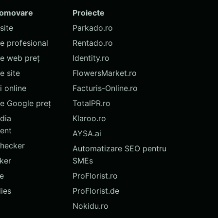
romovare
Proiecte
site
Parkado.ro
te profesional
Rentado.ro
te web preț
Identity.ro
 site
FlowersMarket.ro
 online
Facturis-Online.ro
e Google preț
TotalPR.ro
dia
Klaroo.ro
ent
AYSA.ai
hecker
Automatizare SEO pentru
ker
SMEs
te
ProFlorist.ro
ies
ProFlorist.de
Nokidu.ro