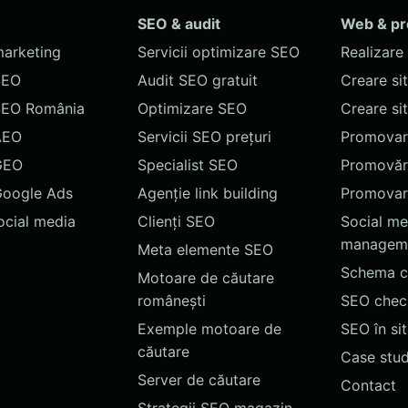
SEO & audit
Web & p
marketing
Servicii optimizare SEO
Realizare 
SEO
Audit SEO gratuit
Creare si
SEO România
Optimizare SEO
Creare si
AEO
Servicii SEO prețuri
Promovare
GEO
Specialist SEO
Promovări
Google Ads
Agenție link building
Promovar
social media
Clienți SEO
Social me
managem
Meta elemente SEO
Schema c
Motoare de căutare
românești
SEO chec
Exemple motoare de
SEO în si
căutare
Case stud
Server de căutare
Contact