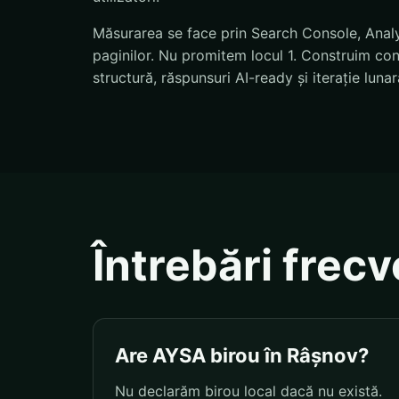
Măsurarea se face prin Search Console, Analyti
paginilor. Nu promitem locul 1. Construim condi
structură, răspunsuri AI-ready și iterație lunar
Întrebări frec
Are AYSA birou în Râșnov?
Nu declarăm birou local dacă nu există.