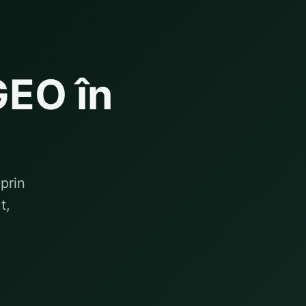
GEO în
prin
t,