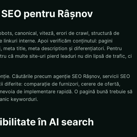
e SEO pentru Râșnov
bots, canonical, viteză, erori de crawl, structură de
 linkuri interne. Apoi verificăm conținutul: pagini
, meta title, meta description și diferențiatori. Pentru
ru că multe site-uri pierd leaduri nu din lipsă de trafic, ci
enție. Căutările precum agenție SEO Râșnov, servicii SEO
 diferite: comparație de furnizori, cerere de ofertă,
u nevoia de implementare rapidă. O pagină bună trebuie să
anic keyworduri.
bilitate în AI search