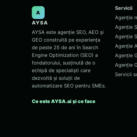
Servicii
A
Agenție 
AYSA
Agenție 
AYSA este agenție SEO, AEO și
Agenție 
GEO construită pe experiența
Agenție 
de peste 25 de ani în Search
Engine Optimization (SEO) a
Agenție 
fondatorului, susținută de o
Agenție 
echipă de specialiști care
Servicii 
dezvoltă și soluții de
automatizare SEO pentru SMEs.
Ce este AYSA.ai și ce face