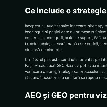
Ce include o strategi
Începem cu audit tehnic: indexare, sitemap, ro
headinguri și pagini care nu primesc suficiente
comerciale, categorii, articole suport, FAQ-uri
firmele locale, această etapă este critică, pent
din lipsă de claritate.
Următorul pas este conținutul orientat pe int
Râșnov sau audit SEO Râșnov pot avea intenții
verificare de preț, înțelegerea procesului sa
răspundă acestor scenarii fără să repete mec
AEO și GEO pentru vizi