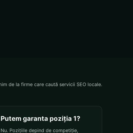
mim de la firme care caută servicii SEO locale.
Putem garanta poziția 1?
Nu. Pozițiile depind de competiție,