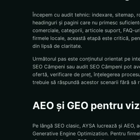
Începem cu audit tehnic: indexare, sitemap, ro
headinguri și pagini care nu primesc suficiente
comerciale, categorii, articole suport, FAQ-uri
firmele locale, această etapă este critică, pent
din lipsă de claritate.
Următorul pas este conținutul orientat pe int
SEO Câmpeni sau audit SEO Câmpeni pot avea i
ofertă, verificare de preț, înțelegerea proce
trebuie să răspundă acestor scenarii fără să
AEO și GEO pentru vizi
Pe lângă SEO clasic, AYSA lucrează și AEO, a
Generative Engine Optimization. Pentru firme