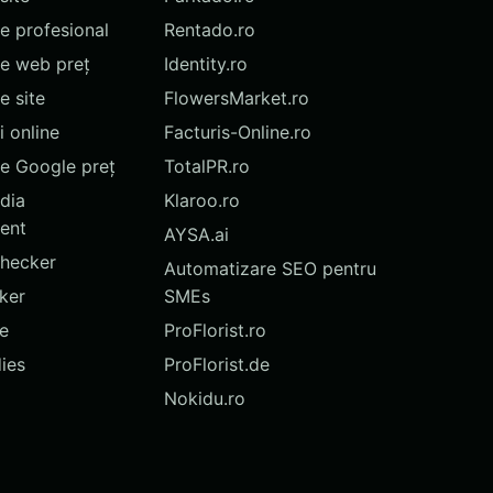
te profesional
Rentado.ro
te web preț
Identity.ro
 site
FlowersMarket.ro
 online
Facturis-Online.ro
e Google preț
TotalPR.ro
dia
Klaroo.ro
ent
AYSA.ai
hecker
Automatizare SEO pentru
ker
SMEs
te
ProFlorist.ro
ies
ProFlorist.de
Nokidu.ro