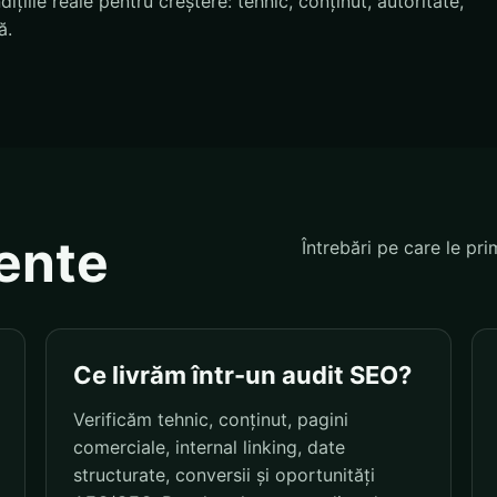
țiile reale pentru creștere: tehnic, conținut, autoritate,
ă.
vente
Întrebări pe care le pri
Ce livrăm într-un audit SEO?
Verificăm tehnic, conținut, pagini
comerciale, internal linking, date
structurate, conversii și oportunități