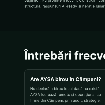
paginilor. Nu promitem locul 1. Construim condi
structură, răspunsuri AI-ready și iterație lunar
Întrebări frec
Are AYSA birou în Câmpeni?
Nu declarăm birou local dacă nu există.
AYSA lucrează remote și operațional cu
firme din Câmpeni, prin audit, strategie,