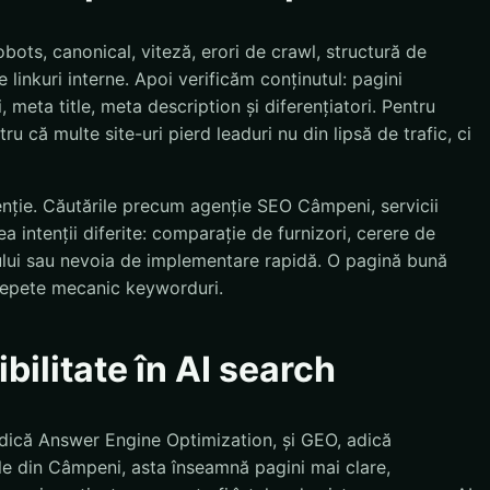
bots, canonical, viteză, erori de crawl, structură de
 linkuri interne. Apoi verificăm conținutul: pagini
, meta title, meta description și diferențiatori. Pentru
ru că multe site-uri pierd leaduri nu din lipsă de trafic, ci
enție. Căutările precum agenție SEO Câmpeni, servicii
ntenții diferite: comparație de furnizori, cerere de
sului sau nevoia de implementare rapidă. O pagină bună
 repete mecanic keyworduri.
bilitate în AI search
dică Answer Engine Optimization, și GEO, adică
le din Câmpeni, asta înseamnă pagini mai clare,