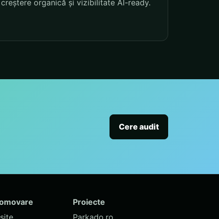
creștere organică și vizibilitate AI-ready.
Cere audit
romovare
Proiecte
site
Parkado.ro