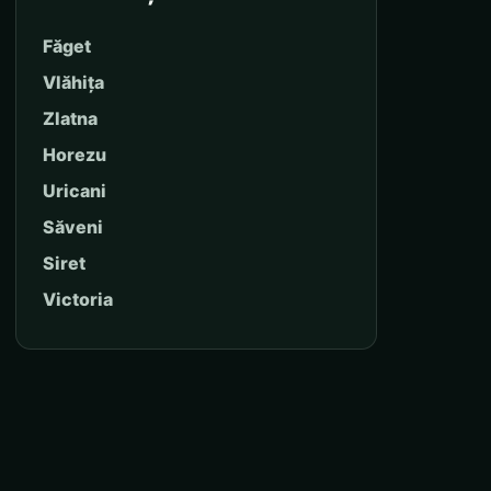
Făget
Vlăhița
Zlatna
Horezu
Uricani
Săveni
Siret
Victoria