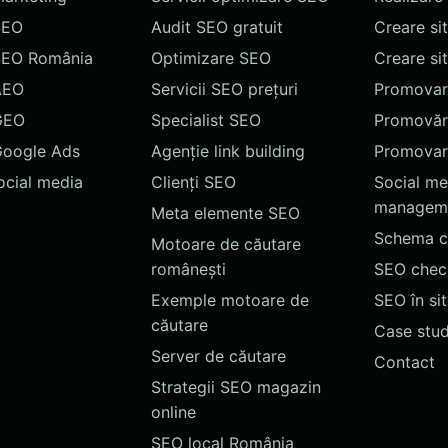
SEO
Audit SEO gratuit
Creare si
SEO România
Optimizare SEO
Creare si
AEO
Servicii SEO prețuri
Promovare
GEO
Specialist SEO
Promovări
Google Ads
Agenție link building
Promovar
social media
Clienți SEO
Social me
managem
Meta elemente SEO
Schema c
Motoare de căutare
românești
SEO chec
Exemple motoare de
SEO în si
căutare
Case stud
Server de căutare
Contact
Strategii SEO magazin
online
SEO local România