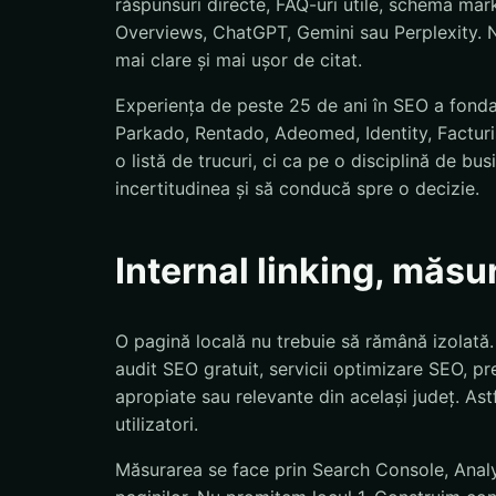
răspunsuri directe, FAQ-uri utile, schema mar
Overviews, ChatGPT, Gemini sau Perplexity. N
mai clare și mai ușor de citat.
Experiența de peste 25 de ani în SEO a fond
Parkado, Rentado, Adeomed, Identity, Facturis
o listă de trucuri, ci ca pe o disciplină de bu
incertitudinea și să conducă spre o decizie.
Internal linking, măsu
O pagină locală nu trebuie să rămână izolată
audit SEO gratuit, servicii optimizare SEO, pre
apropiate sau relevante din același județ. Astf
utilizatori.
Măsurarea se face prin Search Console, Analyti