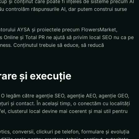
kup și conținut care poate fi înțeles de sisteme precum AI
u controlăm răspunsurile AI, dar putem construi surse
atorului AYSA și proiectele precum FlowersMarket,
 Online și Total PR ne ajută să privim local SEO nu ca pe
siness. Conținutul trebuie să educe, să reducă
rare și execuție
. O legăm către agenție SEO, agenție AEO, agenție GEO,
țuri și contact. În același timp, o conectăm cu localități
el, clusterul local devine mai coerent și mai util pentru
cs, conversii, clickuri pe telefon, formulare și evoluția