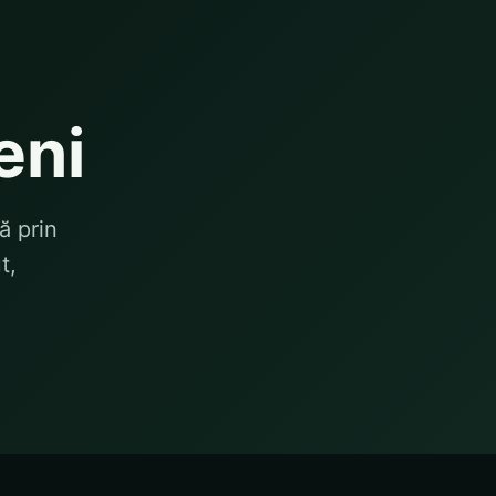
eni
ă prin
t,