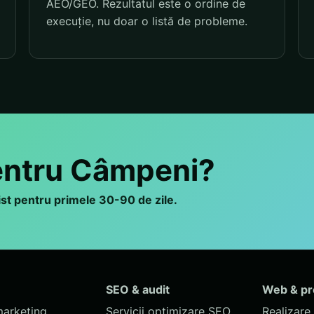
AEO/GEO. Rezultatul este o ordine de
execuție, nu doar o listă de probleme.
pentru Câmpeni?
list pentru primele 30-90 de zile.
SEO & audit
Web & p
marketing
Servicii optimizare SEO
Realizare 