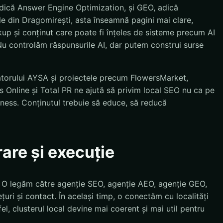
dică Answer Engine Optimization, și GEO, adică
e din Dragomirești, asta înseamnă pagini mai clare,
kup și conținut care poate fi înțeles de sisteme precum AI
u controlăm răspunsurile AI, dar putem construi surse
atorului AYSA și proiectele precum FlowersMarket,
 Online și Total PR ne ajută să privim local SEO nu ca pe
siness. Conținutul trebuie să educe, să reducă
rare și execuție
. O legăm către agenție SEO, agenție AEO, agenție GEO,
țuri și contact. În același timp, o conectăm cu localități
el, clusterul local devine mai coerent și mai util pentru