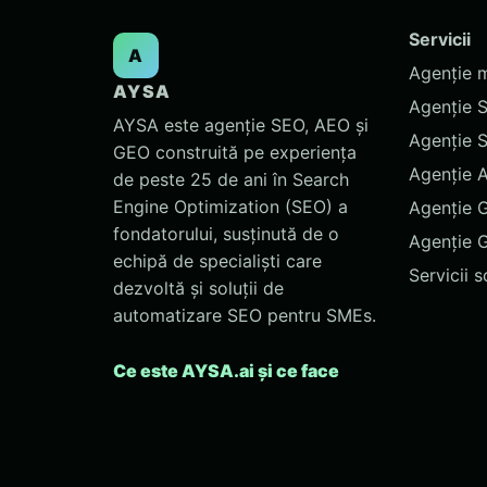
Servicii
A
Agenție 
AYSA
Agenție 
AYSA este agenție SEO, AEO și
Agenție 
GEO construită pe experiența
Agenție 
de peste 25 de ani în Search
Engine Optimization (SEO) a
Agenție 
fondatorului, susținută de o
Agenție 
echipă de specialiști care
Servicii 
dezvoltă și soluții de
automatizare SEO pentru SMEs.
Ce este AYSA.ai și ce face