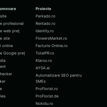
romovare
Proiecte
site
Parkado.ro
te profesional
Rentado.ro
te web preț
Identity.ro
 site
FlowersMarket.ro
 online
Facturis-Online.ro
e Google preț
TotalPR.ro
dia
Klaroo.ro
ent
AYSA.ai
hecker
Automatizare SEO pentru
ker
SMEs
te
ProFlorist.ro
ies
ProFlorist.de
Nokidu.ro