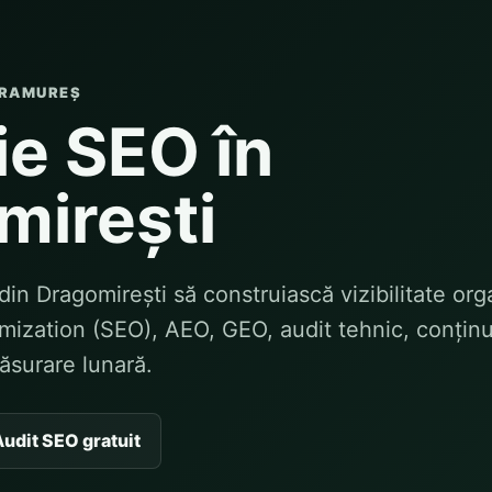
ARAMUREȘ
ie SEO în
mirești
din Dragomirești să construiască vizibilitate org
ization (SEO), AEO, GEO, audit tehnic, conținu
măsurare lunară.
udit SEO gratuit