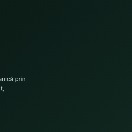
anică prin
t,