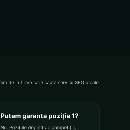
mim de la firme care caută servicii SEO locale.
Putem garanta poziția 1?
Nu. Pozițiile depind de competiție,