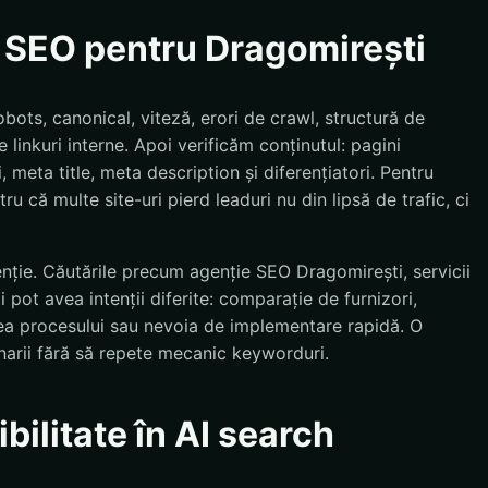
e SEO pentru Dragomirești
bots, canonical, viteză, erori de crawl, structură de
 linkuri interne. Apoi verificăm conținutul: pagini
, meta title, meta description și diferențiatori. Pentru
ru că multe site-uri pierd leaduri nu din lipsă de trafic, ci
enție. Căutările precum agenție SEO Dragomirești, servicii
ot avea intenții diferite: comparație de furnizori,
erea procesului sau nevoia de implementare rapidă. O
arii fără să repete mecanic keyworduri.
bilitate în AI search