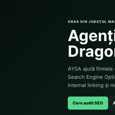
ORAS DIN JUDEȚUL M
Agenț
Drago
AYSA ajută firmele 
Search Engine Optim
internal linking și 
Cere audit SEO
A