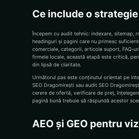
Ce include o strategi
Începem cu audit tehnic: indexare, sitemap, ro
headinguri și pagini care nu primesc suficiente
comerciale, categorii, articole suport, FAQ-uri
firmele locale, această etapă este critică, pent
din lipsă de claritate.
Următorul pas este conținutul orientat pe int
SEO Dragomirești sau audit SEO Dragomirești p
cerere de ofertă, verificare de preț, înțeleg
pagină bună trebuie să răspundă acestor scen
AEO și GEO pentru vizi