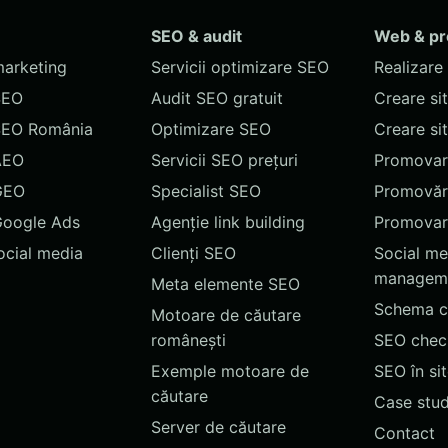
SEO & audit
Web & p
marketing
Servicii optimizare SEO
Realizare 
SEO
Audit SEO gratuit
Creare si
SEO România
Optimizare SEO
Creare si
AEO
Servicii SEO prețuri
Promovare
GEO
Specialist SEO
Promovări
Google Ads
Agenție link building
Promovar
social media
Clienți SEO
Social me
managem
Meta elemente SEO
Schema c
Motoare de căutare
românești
SEO chec
Exemple motoare de
SEO în si
căutare
Case stud
Server de căutare
Contact