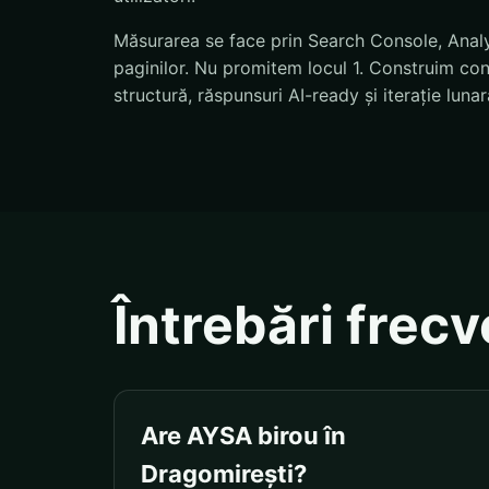
Măsurarea se face prin Search Console, Analyti
paginilor. Nu promitem locul 1. Construim condi
structură, răspunsuri AI-ready și iterație lunar
Întrebări frec
Are AYSA birou în
Dragomirești?