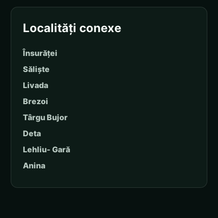
Localități conexe
Însurăței
Săliște
Livada
Brezoi
Târgu Bujor
Deta
Lehliu- Gară
Anina