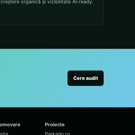
creștere organică și vizibilitate AI-ready.
Cere audit
romovare
Proiecte
site
Parkado.ro