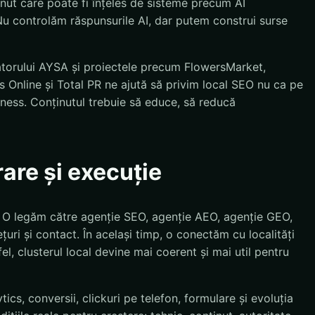
inut care poate fi înțeles de sisteme precum AI
u controlăm răspunsurile AI, dar putem construi surse
atorului AYSA și proiectele precum FlowersMarket,
 Online și Total PR ne ajută să privim local SEO nu ca pe
siness. Conținutul trebuie să educe, să reducă
rare și execuție
. O legăm către agenție SEO, agenție AEO, agenție GEO,
țuri și contact. În același timp, o conectăm cu localități
el, clusterul local devine mai coerent și mai util pentru
cs, conversii, clickuri pe telefon, formulare și evoluția