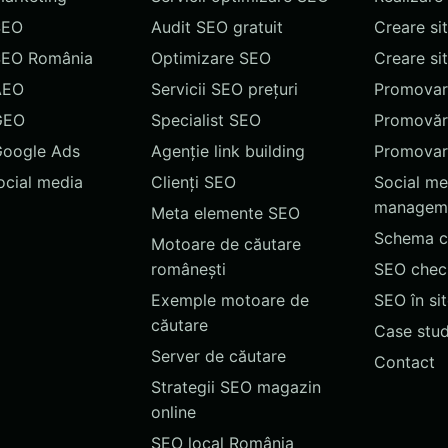
SEO
Audit SEO gratuit
Creare si
SEO România
Optimizare SEO
Creare si
AEO
Servicii SEO prețuri
Promovare
GEO
Specialist SEO
Promovări
Google Ads
Agenție link building
Promovar
social media
Clienți SEO
Social me
managem
Meta elemente SEO
Schema c
Motoare de căutare
românești
SEO chec
Exemple motoare de
SEO în si
căutare
Case stud
Server de căutare
Contact
Strategii SEO magazin
online
SEO local România