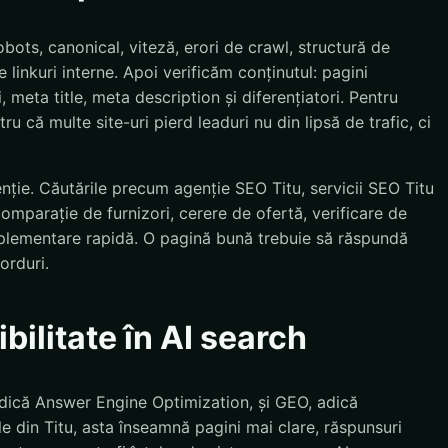
bots, canonical, viteză, erori de crawl, structură de
 linkuri interne. Apoi verificăm conținutul: pagini
, meta title, meta description și diferențiatori. Pentru
ru că multe site-uri pierd leaduri nu din lipsă de trafic, ci
enție. Căutările precum agenție SEO Titu, servicii SEO Titu
comparație de furnizori, cerere de ofertă, verificare de
mplementare rapidă. O pagină bună trebuie să răspundă
orduri.
bilitate în AI search
dică Answer Engine Optimization, și GEO, adică
e din Titu, asta înseamnă pagini mai clare, răspunsuri