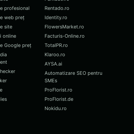
te profesional
Rentado.ro
te web preț
Identity.ro
 site
FlowersMarket.ro
 online
Facturis-Online.ro
e Google preț
TotalPR.ro
dia
Klaroo.ro
ent
AYSA.ai
hecker
Automatizare SEO pentru
ker
SMEs
te
ProFlorist.ro
ies
ProFlorist.de
Nokidu.ro