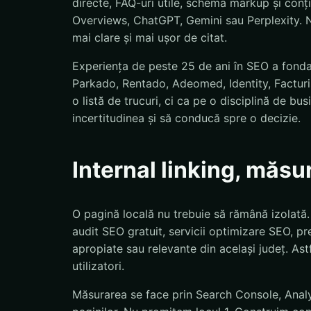
directe, FAQ-uri utile, schema markup și conț
Overviews, ChatGPT, Gemini sau Perplexity. N
mai clare și mai ușor de citat.
Experiența de peste 25 de ani în SEO a fond
Parkado, Rentado, Adeomed, Identity, Facturis
o listă de trucuri, ci ca pe o disciplină de bu
incertitudinea și să conducă spre o decizie.
Internal linking, măsu
O pagină locală nu trebuie să rămână izolată
audit SEO gratuit, servicii optimizare SEO, pre
apropiate sau relevante din același județ. Astf
utilizatori.
Măsurarea se face prin Search Console, Analyti