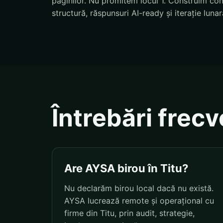
paginilor. Nu promitem locul 1. Construim condi
structură, răspunsuri AI-ready și iterație lunar
Întrebări frec
Are AYSA birou în Titu?
Nu declarăm birou local dacă nu există.
AYSA lucrează remote și operațional cu
firme din Titu, prin audit, strategie,