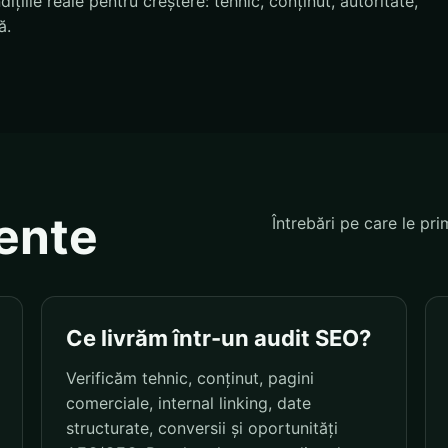
țiile reale pentru creștere: tehnic, conținut, autoritate,
ă.
vente
Întrebări pe care le pri
Ce livrăm într-un audit SEO?
Verificăm tehnic, conținut, pagini
comerciale, internal linking, date
structurate, conversii și oportunități