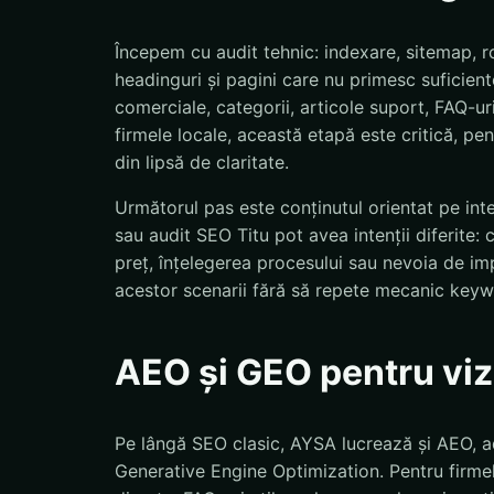
Începem cu audit tehnic: indexare, sitemap, ro
headinguri și pagini care nu primesc suficiente
comerciale, categorii, articole suport, FAQ-uri
firmele locale, această etapă este critică, pent
din lipsă de claritate.
Următorul pas este conținutul orientat pe int
sau audit SEO Titu pot avea intenții diferite: 
preț, înțelegerea procesului sau nevoia de i
acestor scenarii fără să repete mecanic keyw
AEO și GEO pentru vizi
Pe lângă SEO clasic, AYSA lucrează și AEO, a
Generative Engine Optimization. Pentru firmel