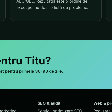
AEO/GEO. Rezultatul este o ordine de
execuție, nu doar o listă de probleme.
entru Titu?
list pentru primele 30-90 de zile.
SEO & audit
Web & p
marketing
Servicii optimizare SEO
Realizare 