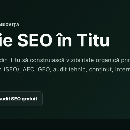
MBOVIȚA
e SEO în Titu
din Titu să construiască vizibilitate organică pr
 (SEO), AEO, GEO, audit tehnic, conținut, intern
udit SEO gratuit