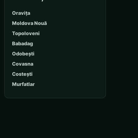
Oravița
Moldova Nouă
Topoloveni
Babadag
Odobești
Covasna
Costești
Murfatlar