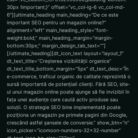
30px !important;}” offset=”vc_col-lg-6 vc_col-md-
6″][ultimate_heading main_heading=”De ce este
important SEO pentru un magazin online?”
alignment=”left” main_heading_style=”font-
weight:bold;” main_heading_margin=”margin-
bottom:30px;” margin_design_tab_text=””]
[/ultimate_heading][dt_icon_text layout=”layout_1″
dt_text_title=”Creșterea vizibilității organice”
dt_text_title_bottom_margin=”5px” dt_text_desc=”În
e-commerce, traficul organic de calitate reprezintă o
sursă importantă de potențiali clienți. Fără SEO, site-
ul unui magazin online poate ajunge să fie invizibil în
fața unei audiențe care caută activ produse sau
soluții. O strategie SEO bine implementată poate
poziționa un magazin pe primele pagini din Google,
crescând astfel șansele de conversie.” show_btn=”n”
icon_picker=”icomoon-numbers-32×32-number”