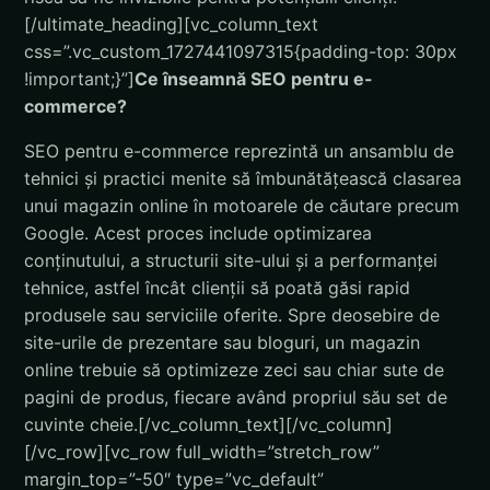
[/ultimate_heading][vc_column_text
css=”.vc_custom_1727441097315{padding-top: 30px
!important;}”]
Ce înseamnă SEO pentru e-
commerce?
SEO pentru e-commerce reprezintă un ansamblu de
tehnici și practici menite să îmbunătățească clasarea
unui magazin online în motoarele de căutare precum
Google. Acest proces include optimizarea
conținutului, a structurii site-ului și a performanței
tehnice, astfel încât clienții să poată găsi rapid
produsele sau serviciile oferite. Spre deosebire de
site-urile de prezentare sau bloguri, un magazin
online trebuie să optimizeze zeci sau chiar sute de
pagini de produs, fiecare având propriul său set de
cuvinte cheie.
[/vc_column_text][/vc_column]
[/vc_row][vc_row full_width=”stretch_row”
margin_top=”-50″ type=”vc_default”