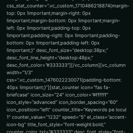
css_stat_counter=”.vc_custom_1710486218874{margin-
top: 0px !important;margin-right: 0px
!important;margin-bottom: 0px !important;margin-
left: 0px !important;padding-top: 0px
!important;padding-right: 0px !important;padding-
bottom: 0px !important;padding-left: 0px
!important;}” desc_font_size=”desktop:38px;”
desc_font_line_height=”desktop:48px;”
desc_font_color=”#333333″][/vc_column][vc_column
width=”1/3″
css=”.vc_custom_1476022230071{padding-bottom:
40px !important;}”][stat_counter icon=”fas fa-
briefcase” icon_size=”24″ icon_color=”#ffffff”
icon_style=”advanced” icon_border_spacing=”60″
icon_position=”left” counter_title=”Keywords pe locul
1″ counter_value=”1232″ speed=”5″ el_class=”accent-
icon-bg” title_font_style=”font-weight:bold;”
counter_color_txt=”#333333″ desc_font_style=”font-