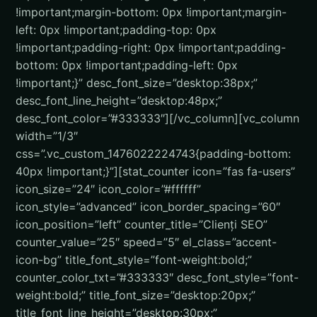
!important;margin-bottom: 0px !important;margin-
left: 0px !important;padding-top: 0px
!important;padding-right: 0px !important;padding-
bottom: 0px !important;padding-left: 0px
!important;}” desc_font_size=”desktop:38px;”
desc_font_line_height=”desktop:48px;”
desc_font_color=”#333333″][/vc_column][vc_column
width=”1/3″
css=”.vc_custom_1476022224743{padding-bottom:
40px !important;}”][stat_counter icon=”fas fa-users”
icon_size=”24″ icon_color=”#ffffff”
icon_style=”advanced” icon_border_spacing=”60″
icon_position=”left” counter_title=”Clienți SEO”
counter_value=”25″ speed=”5″ el_class=”accent-
icon-bg” title_font_style=”font-weight:bold;”
counter_color_txt=”#333333″ desc_font_style=”font-
weight:bold;” title_font_size=”desktop:20px;”
title_font_line_height=”desktop:30px;”