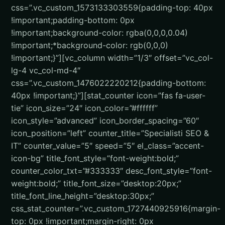
css=”.vc_custom_1573133303559{padding-top: 40px
!important;padding-bottom: 0px
!important;background-color: rgba(0,0,0,0.04)
!important;*background-color: rgb(0,0,0)
!important;}”][vc_column width=”1/3″ offset=”vc_col-
lg-4 vc_col-md-4″
css=”.vc_custom_1476022220212{padding-bottom:
40px !important;}”][stat_counter icon=”fas fa-user-
tie” icon_size=”24″ icon_color=”#ffffff”
icon_style=”advanced” icon_border_spacing=”60″
icon_position=”left” counter_title=”Specialisti SEO &
IT” counter_value=”5″ speed=”5″ el_class=”accent-
icon-bg” title_font_style=”font-weight:bold;”
counter_color_txt=”#333333″ desc_font_style=”font-
weight:bold;” title_font_size=”desktop:20px;”
title_font_line_height=”desktop:30px;”
css_stat_counter=”.vc_custom_1727440925916{margin-
top: 0px !important;margin-right: 0px