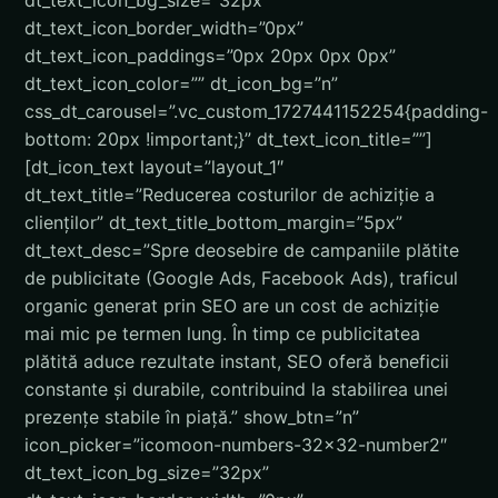
dt_text_icon_bg_size=”32px”
dt_text_icon_border_width=”0px”
dt_text_icon_paddings=”0px 20px 0px 0px”
dt_text_icon_color=”” dt_icon_bg=”n”
css_dt_carousel=”.vc_custom_1727441152254{padding-
bottom: 20px !important;}” dt_text_icon_title=””]
[dt_icon_text layout=”layout_1″
dt_text_title=”Reducerea costurilor de achiziție a
clienților” dt_text_title_bottom_margin=”5px”
dt_text_desc=”Spre deosebire de campaniile plătite
de publicitate (Google Ads, Facebook Ads), traficul
organic generat prin SEO are un cost de achiziție
mai mic pe termen lung. În timp ce publicitatea
plătită aduce rezultate instant, SEO oferă beneficii
constante și durabile, contribuind la stabilirea unei
prezențe stabile în piață.” show_btn=”n”
icon_picker=”icomoon-numbers-32×32-number2″
dt_text_icon_bg_size=”32px”