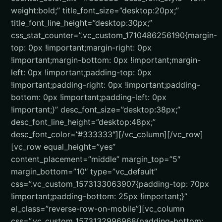
weight:bold;” title_font_size=”desktop:20px;”
title_font_line_height=”desktop:30px;”
css_stat_counter=”.vc_custom_1710486256190{margin-
top: 0px !important;margin-right: 0px
!important;margin-bottom: 0px !important;margin-
left: 0px !important;padding-top: 0px
!important;padding-right: 0px !important;padding-
bottom: 0px !important;padding-left: 0px
!important;}” desc_font_size=”desktop:38px;”
desc_font_line_height=”desktop:48px;”
desc_font_color=”#333333″][/vc_column][/vc_row]
[vc_row equal_height=”yes”
content_placement=”middle” margin_top=”5″
margin_bottom=”10″ type=”vc_default”
css=”.vc_custom_1573133063907{padding-top: 70px
!important;padding-bottom: 25px !important;}”
el_class=”reverse-row-on-mobile”][vc_column
css=”.vc_custom_1573132996968{padding-bottom: