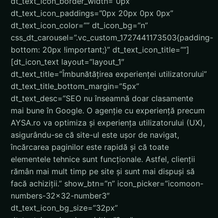
dt_text_icon_border_width=”0px”
dt_text_icon_paddings=”0px 20px 0px 0px”
dt_text_icon_color=”” dt_icon_bg=”n”
css_dt_carousel=”.vc_custom_1727441173503{padding-
bottom: 20px !important;}” dt_text_icon_title=””]
[dt_icon_text layout=”layout_1″
dt_text_title=”Îmbunătățirea experienței utilizatorului”
dt_text_title_bottom_margin=”5px”
dt_text_desc=”SEO nu înseamnă doar clasamente
mai bune în Google. O agenție cu experiență precum
AYSA.ro va optimiza și experiența utilizatorului (UX),
asigurându-se că site-ul este ușor de navigat,
încărcarea paginilor este rapidă și că toate
elementele tehnice sunt funcționale. Astfel, clienții
rămân mai mult timp pe site și sunt mai dispuși să
facă achiziții.” show_btn=”n” icon_picker=”icomoon-
numbers-32×32-number3″
dt_text_icon_bg_size=”32px”