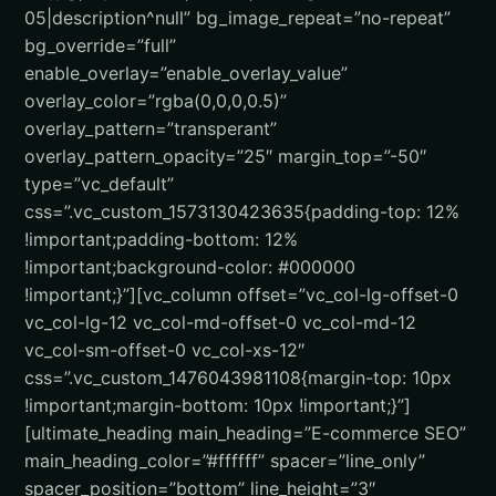
05|description^null” bg_image_repeat=”no-repeat”
bg_override=”full”
enable_overlay=”enable_overlay_value”
overlay_color=”rgba(0,0,0,0.5)”
overlay_pattern=”transperant”
overlay_pattern_opacity=”25″ margin_top=”-50″
type=”vc_default”
css=”.vc_custom_1573130423635{padding-top: 12%
!important;padding-bottom: 12%
!important;background-color: #000000
!important;}”][vc_column offset=”vc_col-lg-offset-0
vc_col-lg-12 vc_col-md-offset-0 vc_col-md-12
vc_col-sm-offset-0 vc_col-xs-12″
css=”.vc_custom_1476043981108{margin-top: 10px
!important;margin-bottom: 10px !important;}”]
[ultimate_heading main_heading=”E-commerce SEO”
main_heading_color=”#ffffff” spacer=”line_only”
spacer_position=”bottom” line_height=”3″