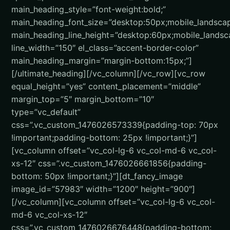
main_heading_style=”font-weight:bold;”
main_heading_font_size=”desktop:50px;mobile_landsca
main_heading_line_height=”desktop:60px;mobile_landsc
line_width=”150″ el_class=”accent-border-color”
main_heading_margin=”margin-bottom:15px;”]
[/ultimate_heading][/vc_column][/vc_row][vc_row
equal_height=”yes” content_placement=”middle”
margin_top=”5″ margin_bottom=”10″
type=”vc_default”
css=”.vc_custom_1476026573339{padding-top: 70px
!important;padding-bottom: 25px !important;}”]
[vc_column offset=”vc_col-lg-6 vc_col-md-6 vc_col-
xs-12″ css=”.vc_custom_1476026661856{padding-
bottom: 50px !important;}”][dt_fancy_image
image_id=”57983″ width=”1200″ height=”900″]
[/vc_column][vc_column offset=”vc_col-lg-6 vc_col-
md-6 vc_col-xs-12″
css=”.vc_custom_1476026676448{padding-bottom: