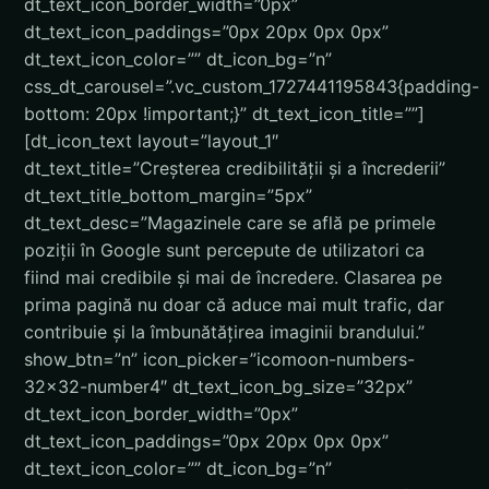
dt_text_icon_border_width=”0px”
dt_text_icon_paddings=”0px 20px 0px 0px”
dt_text_icon_color=”” dt_icon_bg=”n”
css_dt_carousel=”.vc_custom_1727441195843{padding-
bottom: 20px !important;}” dt_text_icon_title=””]
[dt_icon_text layout=”layout_1″
dt_text_title=”Creșterea credibilității și a încrederii”
dt_text_title_bottom_margin=”5px”
dt_text_desc=”Magazinele care se află pe primele
poziții în Google sunt percepute de utilizatori ca
fiind mai credibile și mai de încredere. Clasarea pe
prima pagină nu doar că aduce mai mult trafic, dar
contribuie și la îmbunătățirea imaginii brandului.”
show_btn=”n” icon_picker=”icomoon-numbers-
32×32-number4″ dt_text_icon_bg_size=”32px”
dt_text_icon_border_width=”0px”
dt_text_icon_paddings=”0px 20px 0px 0px”
dt_text_icon_color=”” dt_icon_bg=”n”