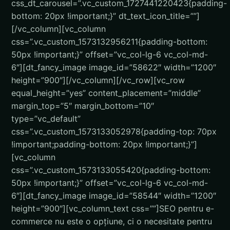
css_dt_carousel=”.vc_custom_1727441220423{padding-
bottom: 20px !important;}” dt_text_icon_title=””]
[/vc_column][vc_column
css=”.vc_custom_1573132956211{padding-bottom:
50px !important;}” offset=”vc_col-lg-6 vc_col-md-
6″][dt_fancy_image image_id=”58622″ width=”1200″
height=”900″][/vc_column][/vc_row][vc_row
equal_height=”yes” content_placement=”middle”
margin_top=”5″ margin_bottom=”10″
type=”vc_default”
css=”.vc_custom_1573133052978{padding-top: 70px
!important;padding-bottom: 20px !important;}”]
[vc_column
css=”.vc_custom_1573133055420{padding-bottom:
50px !important;}” offset=”vc_col-lg-6 vc_col-md-
6″][dt_fancy_image image_id=”58544″ width=”1200″
height=”900″][vc_column_text css=””]
SEO pentru e-
commerce nu este o opțiune, ci o necesitate pentru