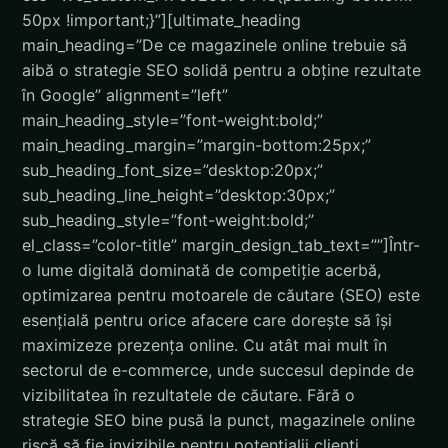
50px !important;}”][ultimate_heading
main_heading=”De ce magazinele online trebuie să
aibă o strategie SEO solidă pentru a obține rezultate
în Google” alignment=”left”
main_heading_style=”font-weight:bold;”
main_heading_margin=”margin-bottom:25px;”
sub_heading_font_size=”desktop:20px;”
sub_heading_line_height=”desktop:30px;”
sub_heading_style=”font-weight:bold;”
el_class=”color-title” margin_design_tab_text=””]
Într-
o lume digitală dominată de competiție acerbă,
optimizarea pentru motoarele de căutare (SEO) este
esențială pentru orice afacere care dorește să își
maximizeze prezența online. Cu atât mai mult în
sectorul de e-commerce, unde succesul depinde de
vizibilitatea în rezultatele de căutare. Fără o
strategie SEO bine pusă la punct, magazinele online
riscă să fie invizibile pentru potențialii clienți.