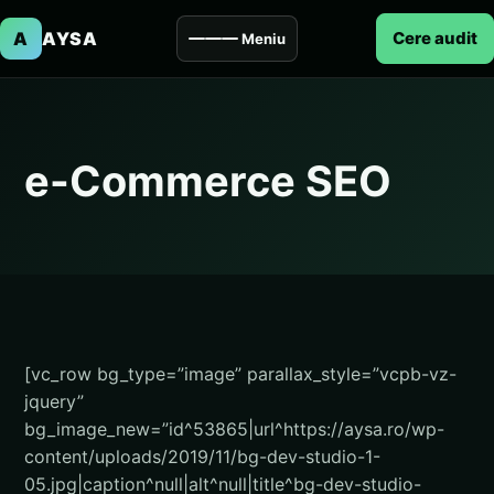
A
AYSA
Cere audit
Meniu
e-Commerce SEO
[vc_row bg_type=”image” parallax_style=”vcpb-vz-
jquery”
bg_image_new=”id^53865|url^https://aysa.ro/wp-
content/uploads/2019/11/bg-dev-studio-1-
05.jpg|caption^null|alt^null|title^bg-dev-studio-