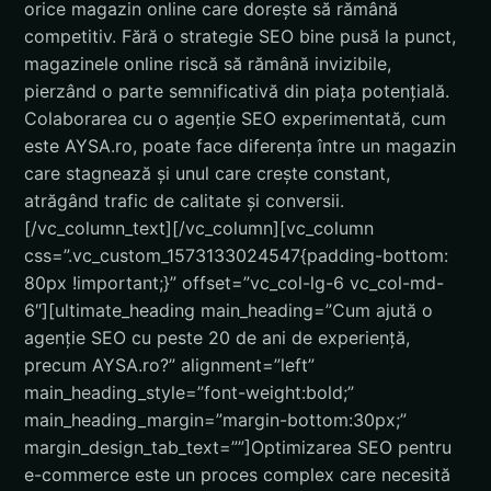
orice magazin online care dorește să rămână
competitiv. Fără o strategie SEO bine pusă la punct,
magazinele online riscă să rămână invizibile,
pierzând o parte semnificativă din piața potențială.
Colaborarea cu o agenție SEO experimentată, cum
este AYSA.ro, poate face diferența între un magazin
care stagnează și unul care crește constant,
atrăgând trafic de calitate și conversii.
[/vc_column_text][/vc_column][vc_column
css=”.vc_custom_1573133024547{padding-bottom:
80px !important;}” offset=”vc_col-lg-6 vc_col-md-
6″][ultimate_heading main_heading=”Cum ajută o
agenție SEO cu peste 20 de ani de experiență,
precum AYSA.ro?” alignment=”left”
main_heading_style=”font-weight:bold;”
main_heading_margin=”margin-bottom:30px;”
margin_design_tab_text=””]
Optimizarea SEO pentru
e-commerce este un proces complex care necesită