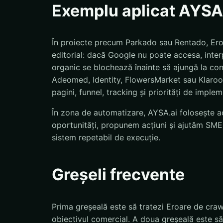
Exemplu aplicat AYSA
În proiecte precum Parkado sau Rentado, Eroa
editorial: dacă Google nu poate accesa, inter
organic se blochează înainte să ajungă la co
Adeomed, Identity, FlowersMarket sau Klaroo, 
pagini, funnel, tracking și priorități de imple
În zona de automatizare, AYSA.ai folosește ac
oportunități, propunem acțiuni și ajutăm SMEs
sistem repetabil de execuție.
Greșeli frecvente
Prima greșeală este să tratezi Eroare de craw
obiectivul comercial. A doua greșeală este să