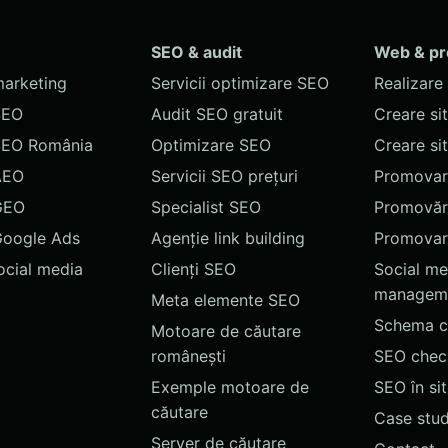
SEO & audit
Web & p
marketing
Servicii optimizare SEO
Realizare 
SEO
Audit SEO gratuit
Creare si
SEO România
Optimizare SEO
Creare si
AEO
Servicii SEO prețuri
Promovare
GEO
Specialist SEO
Promovări
Google Ads
Agenție link building
Promovar
social media
Clienți SEO
Social me
managem
Meta elemente SEO
Schema c
Motoare de căutare
românești
SEO chec
Exemple motoare de
SEO în si
căutare
Case stud
Server de căutare