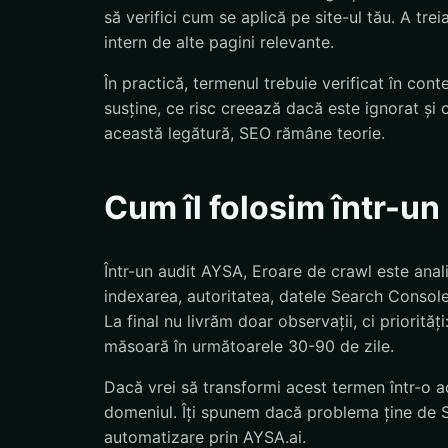
să verifici cum se aplică pe site-ul tău. A tre
intern de alte pagini relevante.
În practică, termenul trebuie verificat în con
susține, ce risc creează dacă este ignorat și 
această legătură, SEO rămâne teorie.
Cum îl folosim într-u
Într-un audit AYSA, Eroare de crawl este anali
indexarea, autoritatea, datele Search Console,
La final nu livrăm doar observații, ci priorităț
măsoară în următoarele 30-90 de zile.
Dacă vrei să transformi acest termen într-o ac
domeniul. Îți spunem dacă problema ține de S
automatizare prin AYSA.ai.