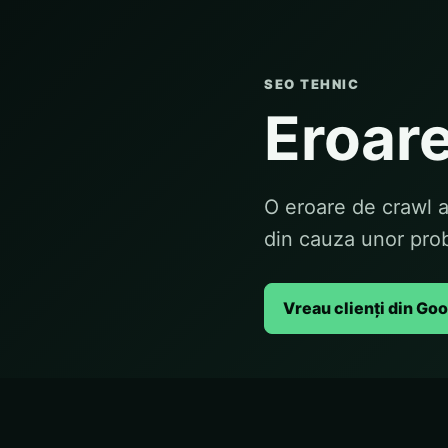
SEO TEHNIC
Eroare
O eroare de crawl 
din cauza unor pro
Vreau clienți din Go