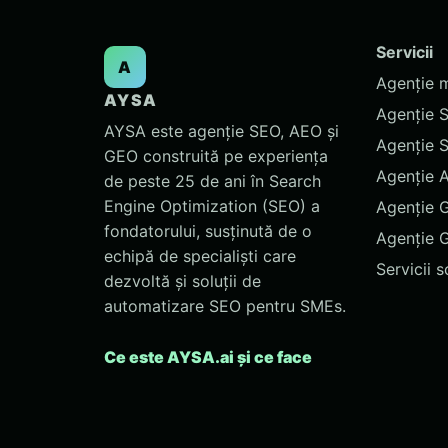
Servicii
A
Agenție 
AYSA
Agenție 
AYSA este agenție SEO, AEO și
Agenție 
GEO construită pe experiența
Agenție 
de peste 25 de ani în Search
Engine Optimization (SEO) a
Agenție 
fondatorului, susținută de o
Agenție 
echipă de specialiști care
Servicii 
dezvoltă și soluții de
automatizare SEO pentru SMEs.
Ce este AYSA.ai și ce face