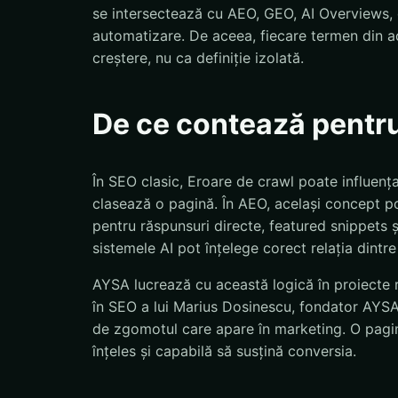
se intersectează cu AEO, GEO, AI Overviews, d
automatizare. De aceea, fiecare termen din ac
creștere, nu ca definiție izolată.
De ce contează pentr
În SEO clasic, Eroare de crawl poate influenț
clasează o pagină. În AEO, același concept po
pentru răspunsuri directe, featured snippets 
sistemele AI pot înțelege corect relația dintre
AYSA lucrează cu această logică în proiecte r
în SEO a lui Marius Dosinescu, fondator AYSA.a
de zgomotul care apare în marketing. O pagină
înțeles și capabilă să susțină conversia.