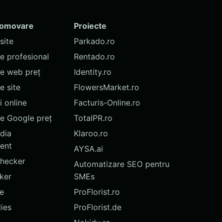
romovare
Proiecte
site
Parkado.ro
te profesional
Rentado.ro
te web preț
Identity.ro
 site
FlowersMarket.ro
 online
Facturis-Online.ro
e Google preț
TotalPR.ro
dia
Klaroo.ro
ent
AYSA.ai
hecker
Automatizare SEO pentru
ker
SMEs
te
ProFlorist.ro
ies
ProFlorist.de