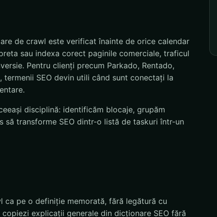
re de crawl este verificat înainte de orice calendar
preta sau indexa corect paginile comerciale, traficul
nversie. Pentru clienți precum Parkado, Rentado,
termenii SEO devin utili când sunt conectați la
mentare.
eeași disciplină: identificăm blocaje, grupăm
 să transforme SEO dintr-o listă de taskuri într-un
l ca pe o definiție memorată, fără legătură cu
 copiezi explicații generale din dicționare SEO fără