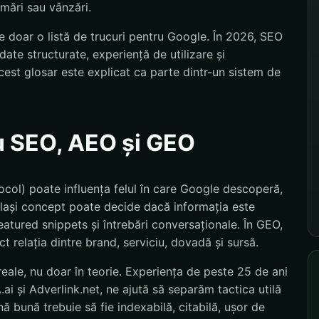
amări sau vânzări.
 doar o listă de trucuri pentru Google. În 2026, SEO
ate structurate, experiență de utilizare și
est glosar este explicat ca parte dintr-un sistem de
u SEO, AEO și GEO
col) poate influența felul în care Google descoperă,
lași concept poate decide dacă informația este
featured snippets și întrebări conversaționale. În GEO,
 relația dintre brand, serviciu, dovadă și sursă.
eale, nu doar în teorie. Experiența de peste 25 de ani
i și Adverlink.net, ne ajută să separăm tactica utilă
 bună trebuie să fie indexabilă, citabilă, ușor de