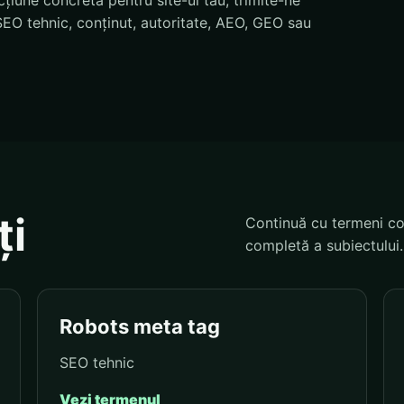
țiune concretă pentru site-ul tău, trimite-ne
EO tehnic, conținut, autoritate, AEO, GEO sau
ți
Continuă cu termeni co
completă a subiectului.
Robots meta tag
SEO tehnic
Vezi termenul