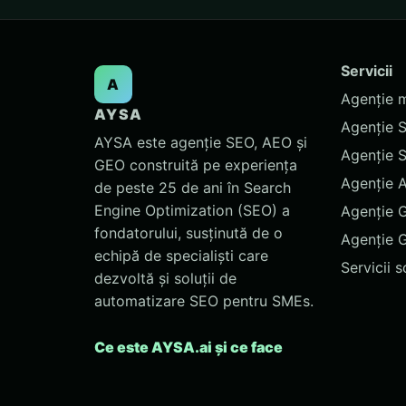
Servicii
A
Agenție 
AYSA
Agenție 
AYSA este agenție SEO, AEO și
Agenție 
GEO construită pe experiența
Agenție 
de peste 25 de ani în Search
Engine Optimization (SEO) a
Agenție 
fondatorului, susținută de o
Agenție 
echipă de specialiști care
Servicii 
dezvoltă și soluții de
automatizare SEO pentru SMEs.
Ce este AYSA.ai și ce face