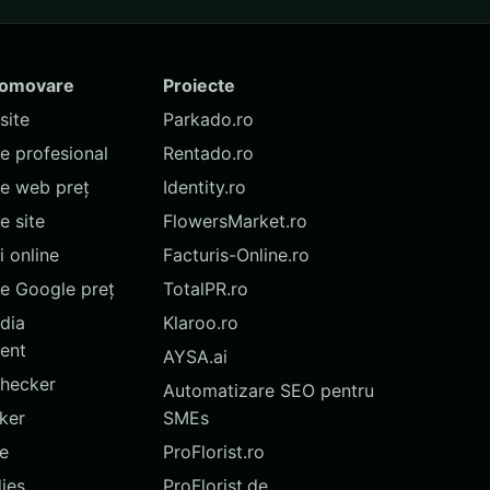
romovare
Proiecte
site
Parkado.ro
te profesional
Rentado.ro
te web preț
Identity.ro
 site
FlowersMarket.ro
 online
Facturis-Online.ro
e Google preț
TotalPR.ro
dia
Klaroo.ro
ent
AYSA.ai
hecker
Automatizare SEO pentru
ker
SMEs
te
ProFlorist.ro
ies
ProFlorist.de