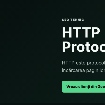
SEO TEHNIC
HTTP 
Protoc
HTTP este protocolu
încărcarea paginilo
Vreau clienți din Go