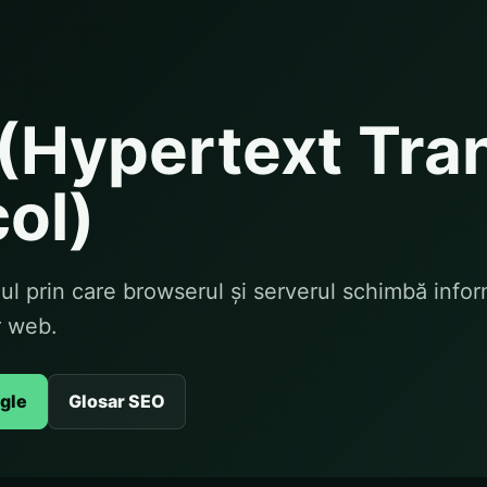
(Hypertext Tra
ol)
l prin care browserul și serverul schimbă infor
r web.
ogle
Glosar SEO