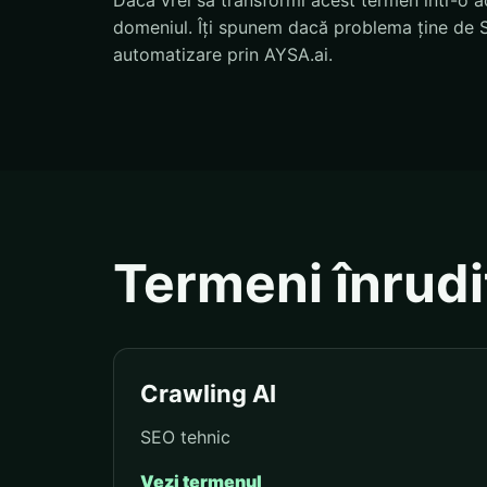
Dacă vrei să transformi acest termen într-o ac
domeniul. Îți spunem dacă problema ține de S
automatizare prin AYSA.ai.
Termeni înrudi
Crawling AI
SEO tehnic
Vezi termenul