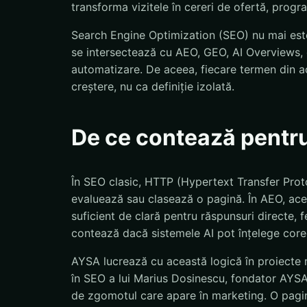
transforma vizitele în cereri de ofertă, progr
Search Engine Optimization (SEO) nu mai este
se intersectează cu AEO, GEO, AI Overviews, d
automatizare. De aceea, fiecare termen din ac
creștere, nu ca definiție izolată.
De ce contează pentr
În SEO clasic, HTTP (Hypertext Transfer Proto
evaluează sau clasează o pagină. În AEO, ace
suficient de clară pentru răspunsuri directe, 
contează dacă sistemele AI pot înțelege corect
AYSA lucrează cu această logică în proiecte r
în SEO a lui Marius Dosinescu, fondator AYSA.a
de zgomotul care apare în marketing. O pagină