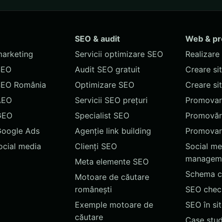
SEO & audit
Web & p
marketing
Servicii optimizare SEO
Realizare 
SEO
Audit SEO gratuit
Creare si
SEO România
Optimizare SEO
Creare si
AEO
Servicii SEO prețuri
Promovare
GEO
Specialist SEO
Promovări
Google Ads
Agenție link building
Promovar
social media
Clienți SEO
Social me
managem
Meta elemente SEO
Schema c
Motoare de căutare
românești
SEO chec
Exemple motoare de
SEO în si
căutare
Case stud