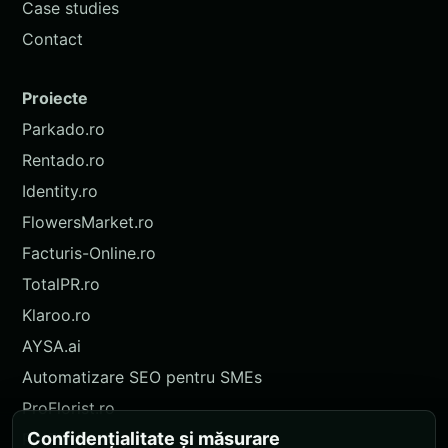
Case studies
Contact
Proiecte
Parkado.ro
Rentado.ro
Identity.ro
FlowersMarket.ro
Facturis-Online.ro
TotalPR.ro
Klaroo.ro
AYSA.ai
Automatizare SEO pentru SMEs
ProFlorist.ro
Confidențialitate și măsurare
ProFlorist.de