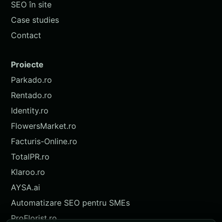
SEO în site
Case studies
Contact
Proiecte
Parkado.ro
Rentado.ro
Identity.ro
FlowersMarket.ro
Facturis-Online.ro
TotalPR.ro
Klaroo.ro
AYSA.ai
Automatizare SEO pentru SMEs
ProFlorist.ro