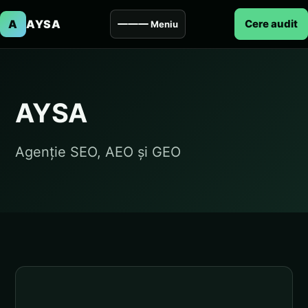
A
AYSA
Cere audit
Meniu
AYSA
Agenție SEO, AEO și GEO