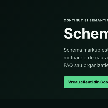
CONȚINUT ȘI SEMANTI
Schem
Schema markup este
motoarele de căutare
FAQ sau organizați
Vreau clienți din Go