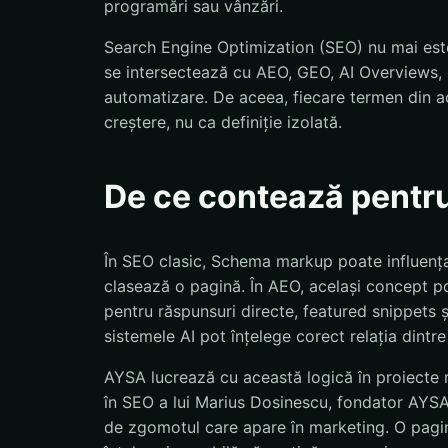
programări sau vânzări.
Search Engine Optimization (SEO) nu mai este
se intersectează cu AEO, GEO, AI Overviews, d
automatizare. De aceea, fiecare termen din ac
creștere, nu ca definiție izolată.
De ce contează pentr
În SEO clasic, Schema markup poate influența
clasează o pagină. În AEO, același concept po
pentru răspunsuri directe, featured snippets 
sistemele AI pot înțelege corect relația dintre
AYSA lucrează cu această logică în proiecte r
în SEO a lui Marius Dosinescu, fondator AYSA.a
de zgomotul care apare în marketing. O pagină