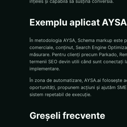
înțeles și capabilă să susțină conversia.
Exemplu aplicat AYSA
În metodologia AYSA, Schema markup este pus 
comerciale, conținut, Search Engine Optimizat
măsurare. Pentru clienți precum Parkado, Re
termenii SEO devin utili când sunt conectați la 
implementare.
În zona de automatizare, AYSA.ai folosește ac
oportunități, propunem acțiuni și ajutăm SMEs
sistem repetabil de execuție.
Greșeli frecvente