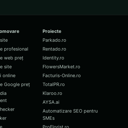
romovare
Proiecte
site
Parkado.ro
te profesional
Rentado.ro
te web preț
Identity.ro
 site
FlowersMarket.ro
 online
Facturis-Online.ro
e Google preț
TotalPR.ro
dia
Klaroo.ro
ent
AYSA.ai
hecker
Automatizare SEO pentru
ker
SMEs
te
ProFlorist.ro