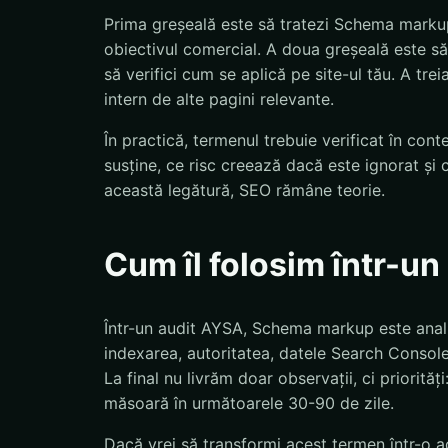
Prima greșeală este să tratezi Schema markup
obiectivul comercial. A doua greșeală este să
să verifici cum se aplică pe site-ul tău. A tre
intern de alte pagini relevante.
În practică, termenul trebuie verificat în con
susține, ce risc creează dacă este ignorat și 
această legătură, SEO rămâne teorie.
Cum îl folosim într-u
Într-un audit AYSA, Schema markup este analiz
indexarea, autoritatea, datele Search Console,
La final nu livrăm doar observații, ci priorităț
măsoară în următoarele 30-90 de zile.
Dacă vrei să transformi acest termen într-o ac