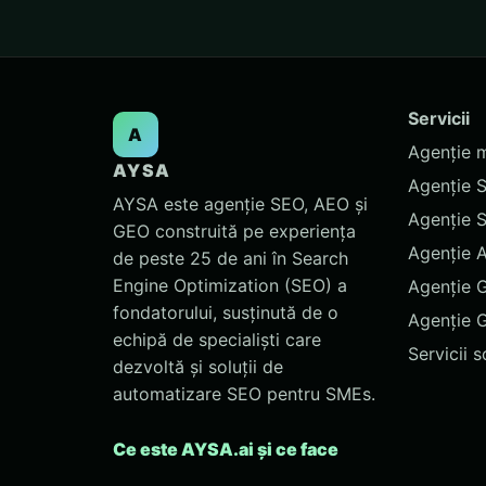
Servicii
A
Agenție 
AYSA
Agenție 
AYSA este agenție SEO, AEO și
Agenție 
GEO construită pe experiența
Agenție 
de peste 25 de ani în Search
Engine Optimization (SEO) a
Agenție 
fondatorului, susținută de o
Agenție 
echipă de specialiști care
Servicii 
dezvoltă și soluții de
automatizare SEO pentru SMEs.
Ce este AYSA.ai și ce face