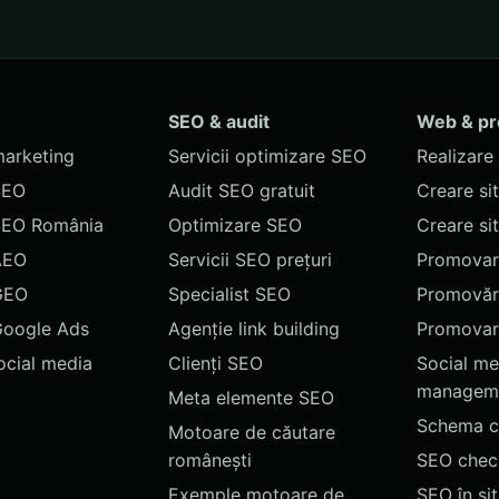
SEO & audit
Web & p
marketing
Servicii optimizare SEO
Realizare 
SEO
Audit SEO gratuit
Creare si
SEO România
Optimizare SEO
Creare si
AEO
Servicii SEO prețuri
Promovare
GEO
Specialist SEO
Promovări
Google Ads
Agenție link building
Promovar
social media
Clienți SEO
Social me
managem
Meta elemente SEO
Schema c
Motoare de căutare
românești
SEO chec
Exemple motoare de
SEO în si