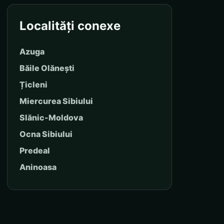
Localități conexe
Azuga
Băile Olănești
Țicleni
Miercurea Sibiului
Slănic-Moldova
Ocna Sibiului
Predeal
Aninoasa