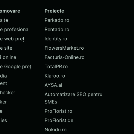
romovare
Proiecte
site
Parkado.ro
te profesional
Rentado.ro
te web preț
Identity.ro
 site
FlowersMarket.ro
 online
Facturis-Online.ro
e Google preț
TotalPR.ro
dia
Klaroo.ro
ent
AYSA.ai
hecker
Automatizare SEO pentru
ker
SMEs
te
ProFlorist.ro
ies
ProFlorist.de
Nokidu.ro