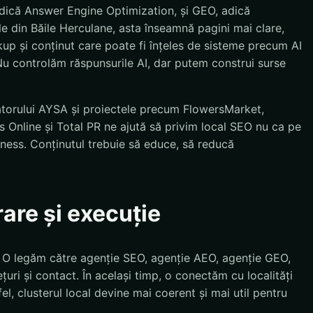
dică Answer Engine Optimization, și GEO, adică
e din Băile Herculane, asta înseamnă pagini mai clare,
kup și conținut care poate fi înțeles de sisteme precum AI
u controlăm răspunsurile AI, dar putem construi surse
atorului AYSA și proiectele precum FlowersMarket,
 Online și Total PR ne ajută să privim local SEO nu ca pe
siness. Conținutul trebuie să educe, să reducă
rare și execuție
. O legăm către agenție SEO, agenție AEO, agenție GEO,
țuri și contact. În același timp, o conectăm cu localități
el, clusterul local devine mai coerent și mai util pentru