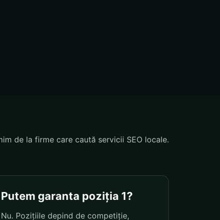
mim de la firme care caută servicii SEO locale.
Putem garanta poziția 1?
Nu. Pozițiile depind de competiție,