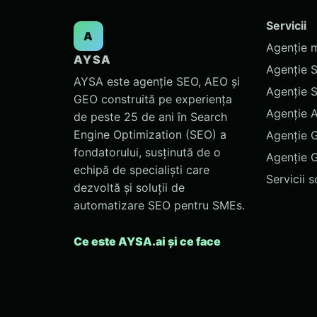
Servicii
A
Agenție 
AYSA
Agenție 
AYSA este agenție SEO, AEO și
Agenție 
GEO construită pe experiența
Agenție 
de peste 25 de ani în Search
Engine Optimization (SEO) a
Agenție 
fondatorului, susținută de o
Agenție 
echipă de specialiști care
Servicii 
dezvoltă și soluții de
automatizare SEO pentru SMEs.
Ce este AYSA.ai și ce face