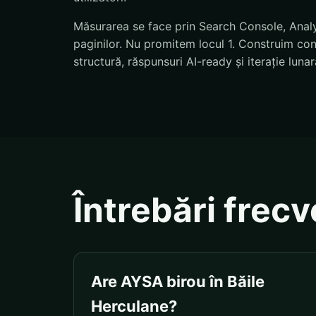
Măsurarea se face prin Search Console, Analyti
paginilor. Nu promitem locul 1. Construim condi
structură, răspunsuri AI-ready și iterație lunar
Întrebări frec
Are AYSA birou în Băile
Herculane?