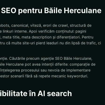
e SEO pentru Băile Herculane
bots, canonical, viteză, erori de crawl, structură de
 linkuri interne. Apoi verificăm conținutul: pagini
, meta title, meta description și diferențiatori. Pentru
ru că multe site-uri pierd leaduri nu din lipsă de trafic, ci
enție. Căutările precum agenție SEO Băile Herculane,
ile Herculane pot avea intenții diferite: comparație de
ț, înțelegerea procesului sau nevoia de implementare
estor scenarii fără să repete mecanic keyworduri.
bilitate în AI search