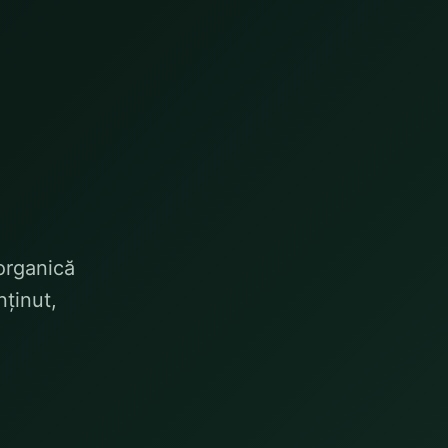
 organică
ținut,