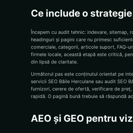
Ce include o strategi
Începem cu audit tehnic: indexare, sitemap, ro
headinguri și pagini care nu primesc suficiente
comerciale, categorii, articole suport, FAQ-uri
firmele locale, această etapă este critică, pent
din lipsă de claritate.
Următorul pas este conținutul orientat pe int
servicii SEO Băile Herculane sau audit SEO Bă
furnizori, cerere de ofertă, verificare de pre
rapidă. O pagină bună trebuie să răspundă ac
AEO și GEO pentru vizi