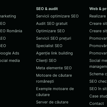
SEO & audit
Web & p
marketing
Servicii optimizare SEO
Realizare 
SEO
Audit SEO gratuit
Creare si
SEO România
Optimizare SEO
Creare si
AEO
Servicii SEO prețuri
Promovare
GEO
Specialist SEO
Promovări
Google Ads
Agenție link building
Promovar
social media
Clienți SEO
Social me
managem
Meta elemente SEO
Schema c
Motoare de căutare
românești
SEO chec
Exemple motoare de
SEO în si
căutare
Case stud
Server de căutare
Contact