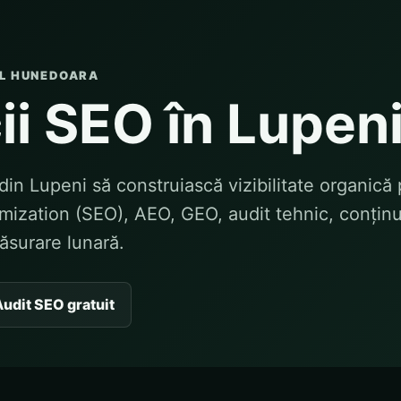
UL HUNEDOARA
ii SEO în Lupen
din Lupeni să construiască vizibilitate organică 
ization (SEO), AEO, GEO, audit tehnic, conținu
măsurare lunară.
udit SEO gratuit