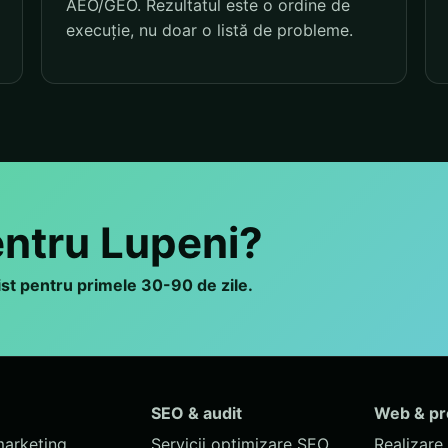
AEO/GEO. Rezultatul este o ordine de
execuție, nu doar o listă de probleme.
entru Lupeni?
list pentru primele 30-90 de zile.
SEO & audit
Web & p
marketing
Servicii optimizare SEO
Realizare 