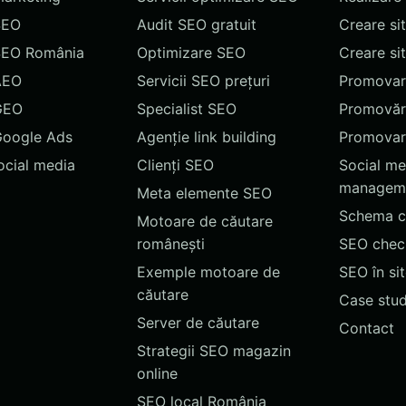
SEO
Audit SEO gratuit
Creare si
SEO România
Optimizare SEO
Creare si
AEO
Servicii SEO prețuri
Promovare
GEO
Specialist SEO
Promovări
Google Ads
Agenție link building
Promovar
social media
Clienți SEO
Social me
managem
Meta elemente SEO
Schema c
Motoare de căutare
românești
SEO chec
Exemple motoare de
SEO în si
căutare
Case stud
Server de căutare
Contact
Strategii SEO magazin
online
SEO local România