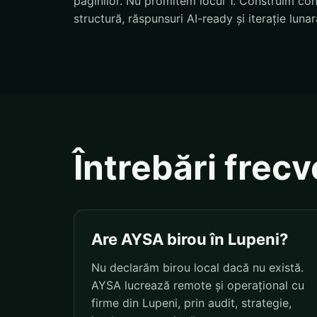
paginilor. Nu promitem locul 1. Construim condi
structură, răspunsuri AI-ready și iterație lunar
Întrebări frec
Are AYSA birou în Lupeni?
Nu declarăm birou local dacă nu există.
AYSA lucrează remote și operațional cu
firme din Lupeni, prin audit, strategie,