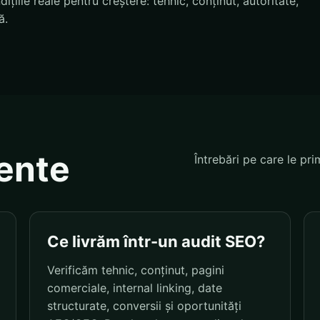
țiile reale pentru creștere: tehnic, conținut, autoritate,
ă.
vente
Întrebări pe care le pri
Ce livrăm într-un audit SEO?
Verificăm tehnic, conținut, pagini
comerciale, internal linking, date
structurate, conversii și oportunități