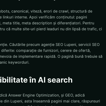
bots, canonical, viteză, erori de crawl, structură de
 linkuri interne. Apoi verificăm conținutul: pagini
, meta title, meta description și diferențiatori. Pentru
ru că multe site-uri pierd leaduri nu din lipsă de trafic, ci
enție. Căutările precum agenție SEO Lupeni, servicii SEO
diferite: comparație de furnizori, cerere de ofertă,
u nevoia de implementare rapidă. O pagină bună trebuie să
anic keyworduri.
bilitate în AI search
dică Answer Engine Optimization, și GEO, adică
e din Lupeni, asta înseamnă pagini mai clare, răspunsuri