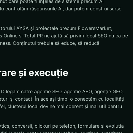
inut care poate fi înțeles de sisteme precum AI
u controlăm răspunsurile AI, dar putem construi surse
atorului AYSA și proiectele precum FlowersMarket,
 Online și Total PR ne ajută să privim local SEO nu ca pe
siness. Conținutul trebuie să educe, să reducă
rare și execuție
. O legăm către agenție SEO, agenție AEO, agenție GEO,
țuri și contact. În același timp, o conectăm cu localități
el, clusterul local devine mai coerent și mai util pentru
cs, conversii, clickuri pe telefon, formulare și evoluția