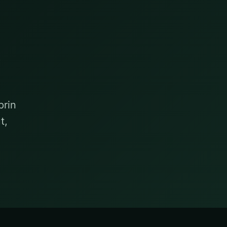
i
prin
t,