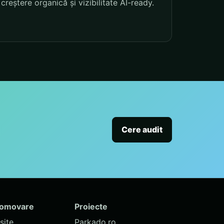
creștere organică și vizibilitate AI-ready.
Cere audit
romovare
Proiecte
site
Parkado.ro