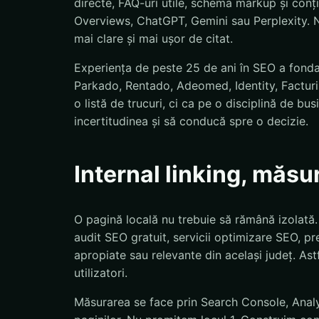
directe, FAQ-uri utile, schema markup și conț
Overviews, ChatGPT, Gemini sau Perplexity. N
mai clare și mai ușor de citat.
Experiența de peste 25 de ani în SEO a fond
Parkado, Rentado, Adeomed, Identity, Facturis
o listă de trucuri, ci ca pe o disciplină de bu
incertitudinea și să conducă spre o decizie.
Internal linking, măsu
O pagină locală nu trebuie să rămână izolată
audit SEO gratuit, servicii optimizare SEO, pre
apropiate sau relevante din același județ. Astf
utilizatori.
Măsurarea se face prin Search Console, Analyti