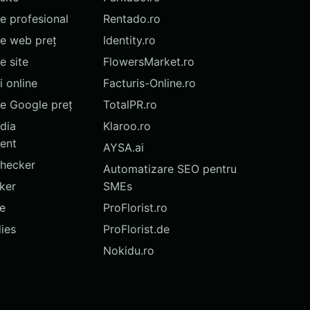
te profesional
Rentado.ro
te web preț
Identity.ro
 site
FlowersMarket.ro
 online
Facturis-Online.ro
e Google preț
TotalPR.ro
dia
Klaroo.ro
ent
AYSA.ai
hecker
Automatizare SEO pentru
ker
SMEs
te
ProFlorist.ro
ies
ProFlorist.de
Nokidu.ro