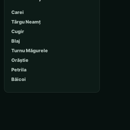
Carei
Târgu Neamț
Cugir
Blaj
Turnu Măgurele
Orăștie
Petrila
Băicoi