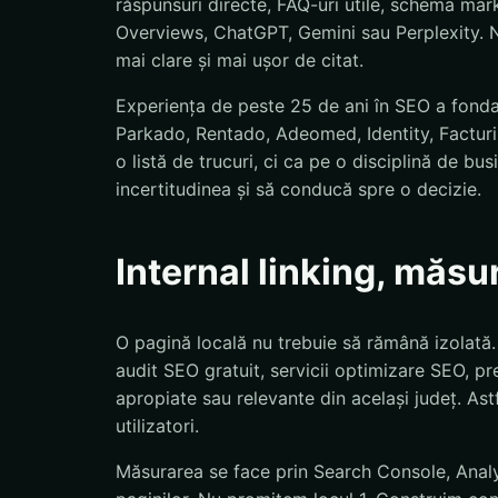
răspunsuri directe, FAQ-uri utile, schema mar
Overviews, ChatGPT, Gemini sau Perplexity. N
mai clare și mai ușor de citat.
Experiența de peste 25 de ani în SEO a fond
Parkado, Rentado, Adeomed, Identity, Facturis
o listă de trucuri, ci ca pe o disciplină de bu
incertitudinea și să conducă spre o decizie.
Internal linking, măsu
O pagină locală nu trebuie să rămână izolată
audit SEO gratuit, servicii optimizare SEO, pre
apropiate sau relevante din același județ. Astf
utilizatori.
Măsurarea se face prin Search Console, Analyti