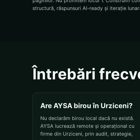
paginilor. Nu promitem locul 1. Construim condi
structură, răspunsuri AI-ready și iterație lunar
Întrebări frec
Are AYSA birou în Urziceni?
Nu declarăm birou local dacă nu există.
AYSA lucrează remote și operațional cu
firme din Urziceni, prin audit, strategie,