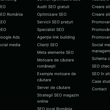
SEO
Audit SEO gratuit
Creare si
SEO România
Optimizare SEO
Creare si
AEO
Servicii SEO prețuri
Promovare
GEO
Specialist SEO
Promovări
Google Ads
Agenție link building
Promovar
social media
Clienți SEO
Social me
managem
Meta elemente SEO
Schema c
Motoare de căutare
românești
SEO chec
Exemple motoare de
SEO în si
căutare
Case stud
Server de căutare
Contact
Strategii SEO magazin
online
SEO local România