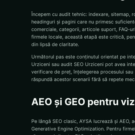
Începem cu audit tehnic: indexare, sitemap, ro
headinguri și pagini care nu primesc suficiente
comerciale, categorii, articole suport, FAQ-uri
firmele locale, această etapă este critică, pent
din lipsă de claritate.
Următorul pas este conținutul orientat pe int
Urziceni sau audit SEO Urziceni pot avea inten
verificare de preț, înțelegerea procesului sa
răspundă acestor scenarii fără să repete mec
AEO și GEO pentru vizi
Pe lângă SEO clasic, AYSA lucrează și AEO, a
Generative Engine Optimization. Pentru firmel