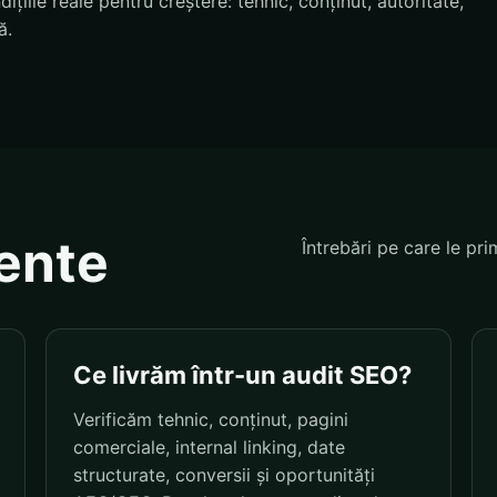
țiile reale pentru creștere: tehnic, conținut, autoritate,
ă.
vente
Întrebări pe care le pri
Ce livrăm într-un audit SEO?
Verificăm tehnic, conținut, pagini
comerciale, internal linking, date
structurate, conversii și oportunități