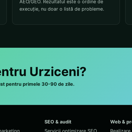
AEO/GEO. Rezultatul este o ordine de
execuție, nu doar o listă de probleme.
entru Urziceni?
list pentru primele 30-90 de zile.
SEO & audit
Web & p
marketing
Servicii optimizare SEO
Realizare 