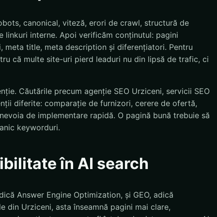
bots, canonical, viteză, erori de crawl, structură de
 linkuri interne. Apoi verificăm conținutul: pagini
, meta title, meta description și diferențiatori. Pentru
ru că multe site-uri pierd leaduri nu din lipsă de trafic, ci
enție. Căutările precum agenție SEO Urziceni, servicii SEO
ții diferite: comparație de furnizori, cerere de ofertă,
u nevoia de implementare rapidă. O pagină bună trebuie să
anic keyworduri.
bilitate în AI search
dică Answer Engine Optimization, și GEO, adică
e din Urziceni, asta înseamnă pagini mai clare,