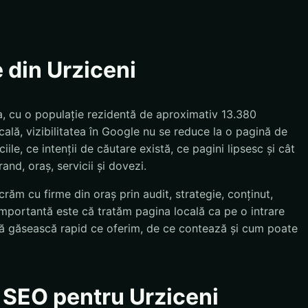
 din Urziceni
ța, cu o populație rezidentă de aproximativ 13.380
ală, vizibilitatea în Google nu se reduce la o pagină de
le, ce intenții de căutare există, ce pagini lipsesc și cât
and, oraș, servicii și dovezi.
crăm cu firme din oraș prin audit, strategie, conținut,
importantă este că tratăm pagina locală ca pe o intrare
e să găsească rapid ce oferim, de ce contează și cum poate
e SEO pentru Urziceni