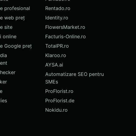
te profesional
Rentado.ro
te web preț
Identity.ro
 site
FlowersMarket.ro
 online
Facturis-Online.ro
e Google preț
TotalPR.ro
dia
Klaroo.ro
ent
AYSA.ai
hecker
Automatizare SEO pentru
ker
SMEs
te
ProFlorist.ro
ies
ProFlorist.de
Nokidu.ro