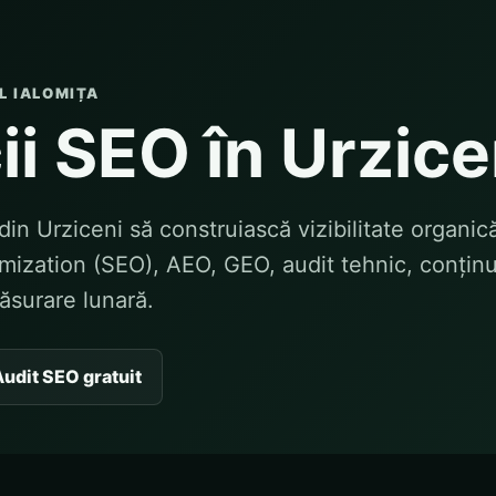
L IALOMIȚA
ii SEO în Urzice
in Urziceni să construiască vizibilitate organic
ization (SEO), AEO, GEO, audit tehnic, conținu
măsurare lunară.
udit SEO gratuit