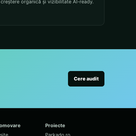
creștere organică și vizibilitate AI-ready.
Cere audit
romovare
Proiecte
site
Parkado.ro