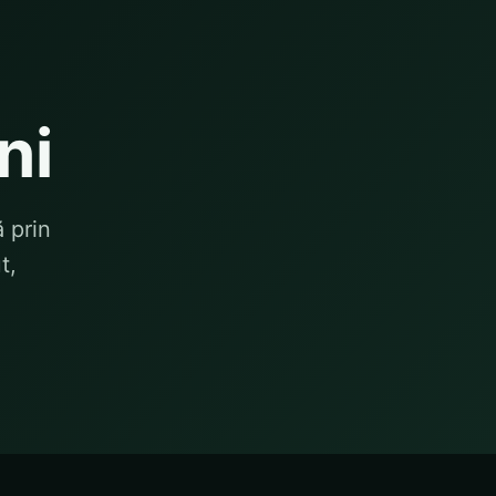
ni
ă prin
t,