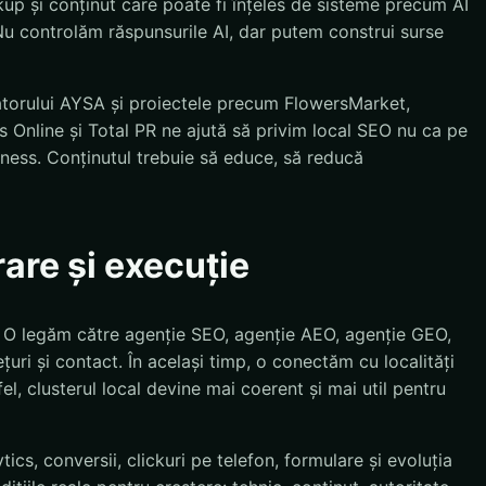
kup și conținut care poate fi înțeles de sisteme precum AI
u controlăm răspunsurile AI, dar putem construi surse
atorului AYSA și proiectele precum FlowersMarket,
 Online și Total PR ne ajută să privim local SEO nu ca pe
siness. Conținutul trebuie să educe, să reducă
rare și execuție
. O legăm către agenție SEO, agenție AEO, agenție GEO,
țuri și contact. În același timp, o conectăm cu localități
el, clusterul local devine mai coerent și mai util pentru
cs, conversii, clickuri pe telefon, formulare și evoluția