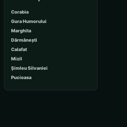
Corabia
Gura Humorului
Marghita
Dărmănești
Calafat
Mizil
Șimleu Silvaniei
Pucioasa