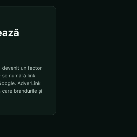
ează
a devenit un factor
O se numără link
n Google. AdverLink
 care brandurile și