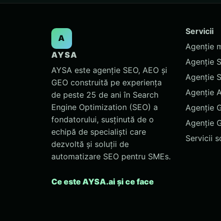
Servicii
A
Agenție 
AYSA
Agenție 
AYSA este agenție SEO, AEO și
Agenție 
GEO construită pe experiența
Agenție 
de peste 25 de ani în Search
Engine Optimization (SEO) a
Agenție 
fondatorului, susținută de o
Agenție 
echipă de specialiști care
Servicii 
dezvoltă și soluții de
automatizare SEO pentru SMEs.
Ce este AYSA.ai și ce face