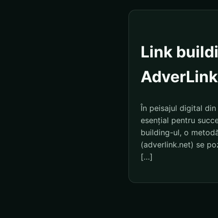
Link buil
AdverLink
În peisajul digital 
esențial pentru succe
building-ul, o metodă
(adverlink.net) se po
[…]