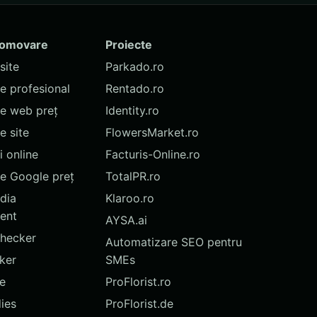
romovare
Proiecte
site
Parkado.ro
te profesional
Rentado.ro
te web preț
Identity.ro
 site
FlowersMarket.ro
 online
Facturis-Online.ro
e Google preț
TotalPR.ro
dia
Klaroo.ro
ent
AYSA.ai
hecker
Automatizare SEO pentru
ker
SMEs
te
ProFlorist.ro
ies
ProFlorist.de