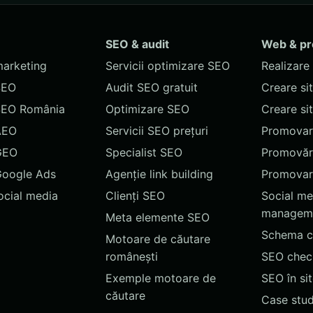
SEO & audit
Web & p
marketing
Servicii optimizare SEO
Realizare 
SEO
Audit SEO gratuit
Creare si
SEO România
Optimizare SEO
Creare si
AEO
Servicii SEO prețuri
Promovare
GEO
Specialist SEO
Promovări
Google Ads
Agenție link building
Promovar
social media
Clienți SEO
Social me
managem
Meta elemente SEO
Schema c
Motoare de căutare
românești
SEO chec
Exemple motoare de
SEO în si
căutare
Case stud