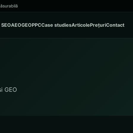
ăsurabilă
SEO
AEO
GEO
PPC
Case studies
Articole
Prețuri
Contact
și GEO