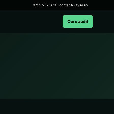
0722 237 373
·
contact@aysa.ro
Cere audit