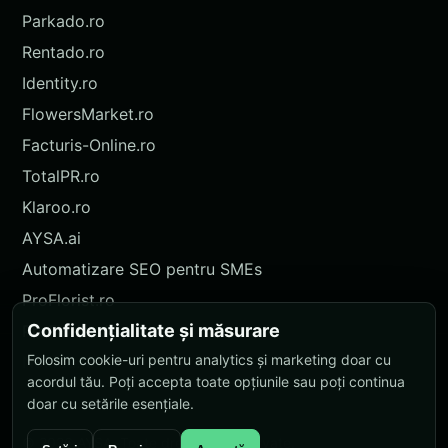
Parkado.ro
Rentado.ro
Identity.ro
FlowersMarket.ro
Facturis-Online.ro
TotalPR.ro
Klaroo.ro
AYSA.ai
Automatizare SEO pentru SMEs
ProFlorist.ro
Confidențialitate și măsurare
ProFlorist.de
Folosim cookie-uri pentru analytics și marketing doar cu
Nokidu.ro
acordul tău. Poți accepta toate opțiunile sau poți continua
doar cu setările esențiale.
© 2026 AYSA. Toate drepturile rezervate.