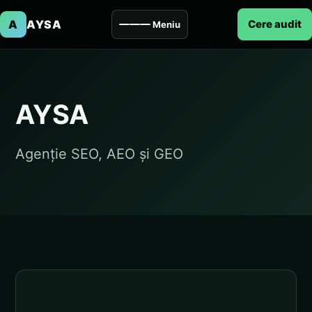
A
AYSA
Cere audit
Meniu
AYSA
Agenție SEO, AEO și GEO