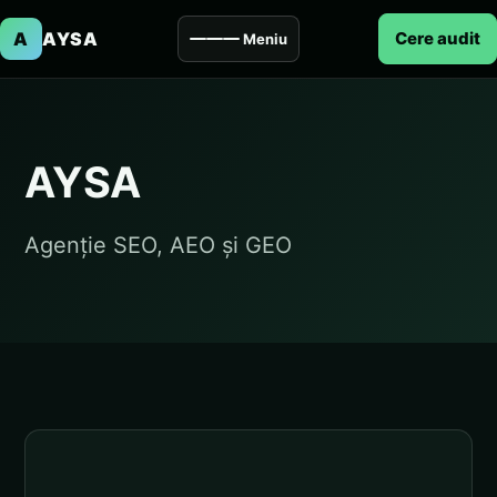
A
AYSA
Cere audit
Meniu
AYSA
Agenție SEO, AEO și GEO