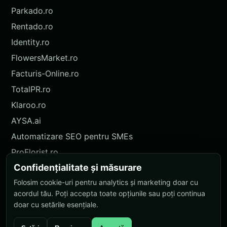
Parkado.ro
Rentado.ro
Identity.ro
FlowersMarket.ro
Facturis-Online.ro
TotalPR.ro
Klaroo.ro
AYSA.ai
Automatizare SEO pentru SMEs
ProFlorist.ro
Confidențialitate și măsurare
ProFlorist.de
Folosim cookie-uri pentru analytics și marketing doar cu
Nokidu.ro
acordul tău. Poți accepta toate opțiunile sau poți continua
doar cu setările esențiale.
© 2026 AYSA. Toate drepturile rezervate.