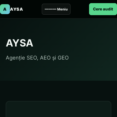
A
AYSA
Cere audit
Meniu
AYSA
Agenție SEO, AEO și GEO