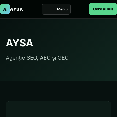
A
AYSA
Cere audit
Meniu
AYSA
Agenție SEO, AEO și GEO