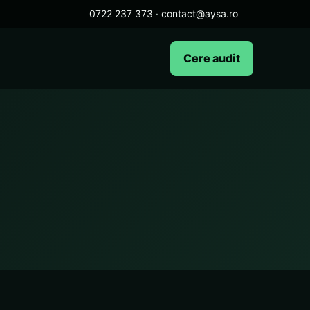
0722 237 373
·
contact@aysa.ro
Cere audit