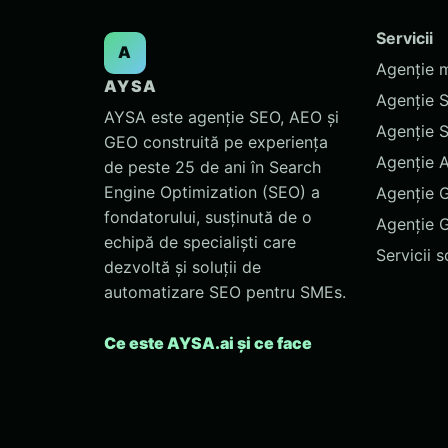
Servicii
A
Agenție 
AYSA
Agenție 
AYSA este agenție SEO, AEO și
Agenție 
GEO construită pe experiența
Agenție 
de peste 25 de ani în Search
Engine Optimization (SEO) a
Agenție 
fondatorului, susținută de o
Agenție 
echipă de specialiști care
Servicii 
dezvoltă și soluții de
automatizare SEO pentru SMEs.
Ce este AYSA.ai și ce face