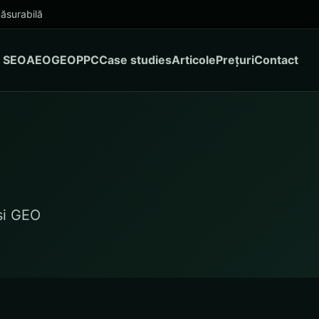
ăsurabilă
SEO
AEO
GEO
PPC
Case studies
Articole
Prețuri
Contact
și GEO