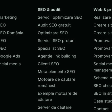
SEO & audit
Web & p
marketing
Servicii optimizare SEO
Realizare 
SEO
Audit SEO gratuit
Creare si
SEO România
Optimizare SEO
Creare si
AEO
Servicii SEO prețuri
Promovare
GEO
Specialist SEO
Promovări
Google Ads
Agenție link building
Promovar
social media
Clienți SEO
Social me
managem
Meta elemente SEO
Schema c
Motoare de căutare
românești
SEO chec
Exemple motoare de
SEO în si
căutare
Case stud
Server de căutare
Contact