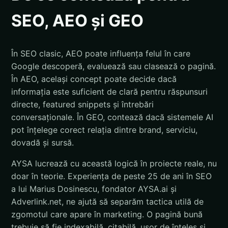
SEO, AEO și GEO
În SEO clasic, AEO poate influența felul în care
Google descoperă, evaluează sau clasează o pagină.
În AEO, același concept poate decide dacă
informația este suficient de clară pentru răspunsuri
directe, featured snippets și întrebări
conversaționale. În GEO, contează dacă sistemele AI
pot înțelege corect relația dintre brand, serviciu,
dovadă și sursă.
AYSA lucrează cu această logică în proiecte reale, nu
doar în teorie. Experiența de peste 25 de ani în SEO
a lui Marius Dosinescu, fondator AYSA.ai și
Adverlink.net, ne ajută să separăm tactica utilă de
zgomotul care apare în marketing. O pagină bună
trebuie să fie indexabilă, citabilă, ușor de înțeles și