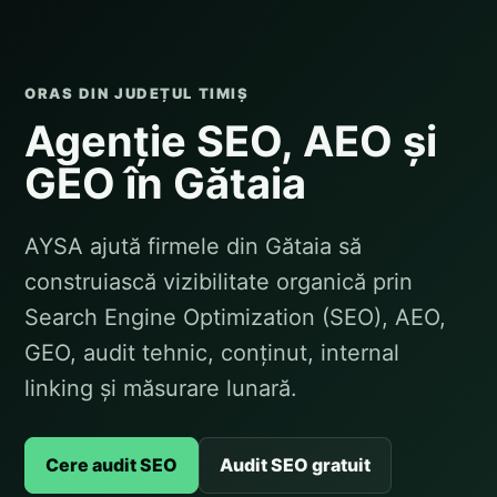
ORAS DIN JUDEȚUL TIMIȘ
Agenție SEO, AEO și
GEO în Gătaia
AYSA ajută firmele din Gătaia să
construiască vizibilitate organică prin
Search Engine Optimization (SEO), AEO,
GEO, audit tehnic, conținut, internal
linking și măsurare lunară.
Cere audit SEO
Audit SEO gratuit