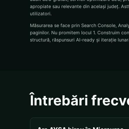
apropiate sau relevante din același județ. Astf
utilizatori.
Măsurarea se face prin Search Console, Analyti
paginilor. Nu promitem locul 1. Construim condi
structură, răspunsuri AI-ready și iterație lunar
Întrebări frec