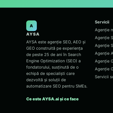
Servicii
A
Agenție 
AYSA
Agenție 
AYSA este agenție SEO, AEO și
Agenție 
GEO construită pe experiența
Agenție 
de peste 25 de ani în Search
Engine Optimization (SEO) a
Agenție 
fondatorului, susținută de o
Agenție 
echipă de specialiști care
Servicii 
dezvoltă și soluții de
automatizare SEO pentru SMEs.
Ce este AYSA.ai și ce face