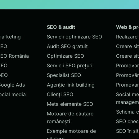
SEO & audit
Web & p
marketing
Servicii optimizare SEO
Realizare 
SEO
Audit SEO gratuit
Creare si
SEO România
Optimizare SEO
Creare si
AEO
Servicii SEO prețuri
Promovare
GEO
Specialist SEO
Promovări
Google Ads
Agenție link building
Promovar
social media
Clienți SEO
Social me
managem
Meta elemente SEO
Schema c
Motoare de căutare
românești
SEO chec
Exemple motoare de
SEO în si
căutare