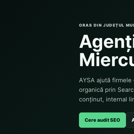
ORAS DIN JUDEȚUL MU
Agenți
Miercu
AYSA ajută firmele d
organică prin Searc
conținut, internal l
Cere audit SEO
A