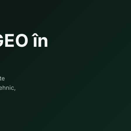
GEO în
te
ehnic,