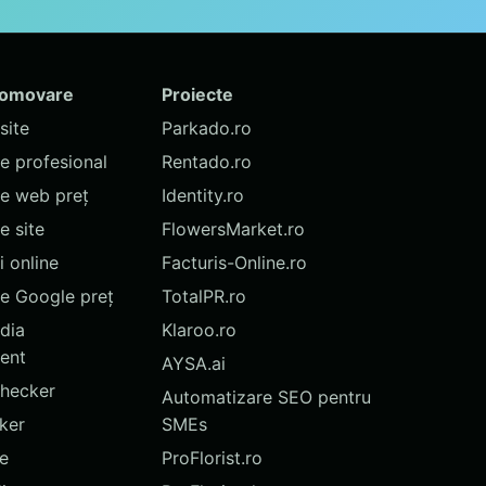
romovare
Proiecte
site
Parkado.ro
te profesional
Rentado.ro
te web preț
Identity.ro
 site
FlowersMarket.ro
 online
Facturis-Online.ro
e Google preț
TotalPR.ro
dia
Klaroo.ro
ent
AYSA.ai
hecker
Automatizare SEO pentru
ker
SMEs
te
ProFlorist.ro