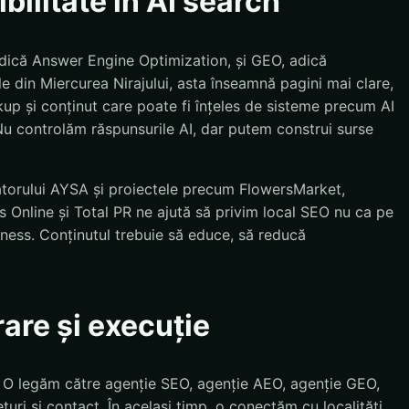
bilitate în AI search
dică Answer Engine Optimization, și GEO, adică
e din Miercurea Nirajului, asta înseamnă pagini mai clare,
kup și conținut care poate fi înțeles de sisteme precum AI
u controlăm răspunsurile AI, dar putem construi surse
atorului AYSA și proiectele precum FlowersMarket,
 Online și Total PR ne ajută să privim local SEO nu ca pe
siness. Conținutul trebuie să educe, să reducă
rare și execuție
. O legăm către agenție SEO, agenție AEO, agenție GEO,
țuri și contact. În același timp, o conectăm cu localități