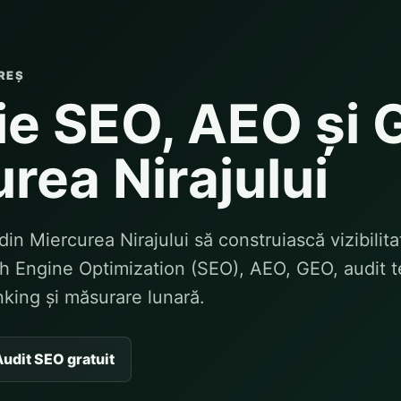
REȘ
e SEO, AEO și 
rea Nirajului
in Miercurea Nirajului să construiască vizibilita
h Engine Optimization (SEO), AEO, GEO, audit t
inking și măsurare lunară.
udit SEO gratuit