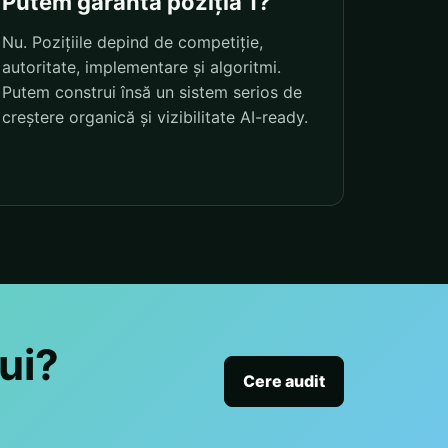
Putem garanta poziția 1?
Nu. Pozițiile depind de competiție,
autoritate, implementare și algoritmi.
Putem construi însă un sistem serios de
creștere organică și vizibilitate AI-ready.
ui?
Cere audit