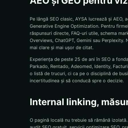
AEO și GEO pentru vizi
Pe lângă SEO clasic, AYSA lucrează și AEO, a
Generative Engine Optimization. Pentru firmel
răspunsuri directe, FAQ-uri utile, schema mar
Overviews, ChatGPT, Gemini sau Perplexity. N
mai clare și mai ușor de citat.
Experiența de peste 25 de ani în SEO a fond
Parkado, Rentado, Adeomed, Identity, Facturis
o listă de trucuri, ci ca pe o disciplină de bu
incertitudinea și să conducă spre o decizie.
Internal linking, măsu
O pagină locală nu trebuie să rămână izolată
audit SEO gratuit, servicii optimizare SEO, pre