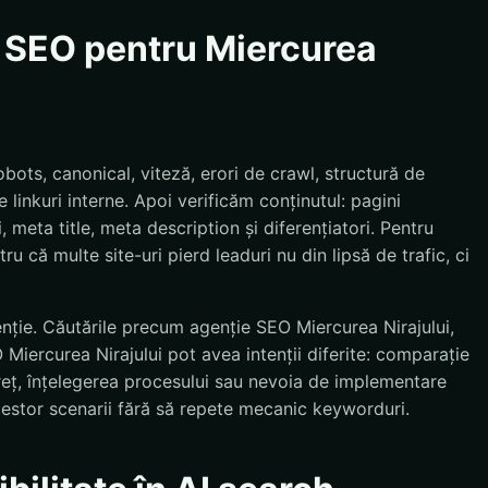
e SEO pentru Miercurea
bots, canonical, viteză, erori de crawl, structură de
 linkuri interne. Apoi verificăm conținutul: pagini
, meta title, meta description și diferențiatori. Pentru
ru că multe site-uri pierd leaduri nu din lipsă de trafic, ci
enție. Căutările precum agenție SEO Miercurea Nirajului,
 Miercurea Nirajului pot avea intenții diferite: comparație
preț, înțelegerea procesului sau nevoia de implementare
estor scenarii fără să repete mecanic keyworduri.