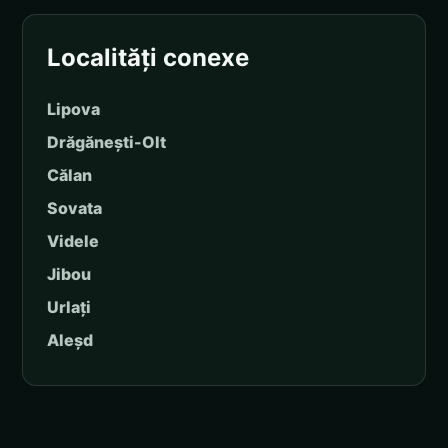
Localități conexe
Lipova
Drăgănești-Olt
Călan
Sovata
Videle
Jibou
Urlați
Aleșd