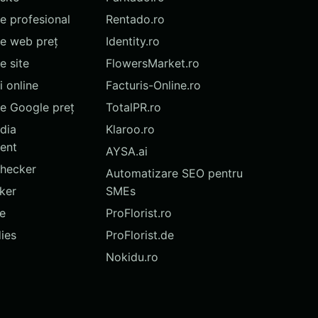
te profesional
Rentado.ro
te web preț
Identity.ro
 site
FlowersMarket.ro
 online
Facturis-Online.ro
e Google preț
TotalPR.ro
dia
Klaroo.ro
ent
AYSA.ai
hecker
Automatizare SEO pentru
ker
SMEs
te
ProFlorist.ro
ies
ProFlorist.de
Nokidu.ro