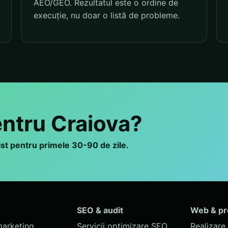
AEO/GEO. Rezultatul este o ordine de
execuție, nu doar o listă de probleme.
entru Craiova?
list pentru primele 30-90 de zile.
SEO & audit
Web & p
marketing
Servicii optimizare SEO
Realizare 