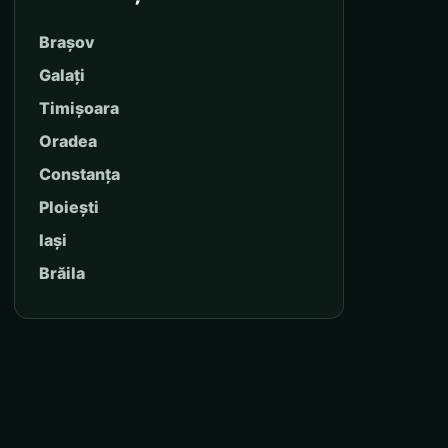
Brașov
Galați
Timișoara
Oradea
Constanța
Ploiești
Iași
Brăila