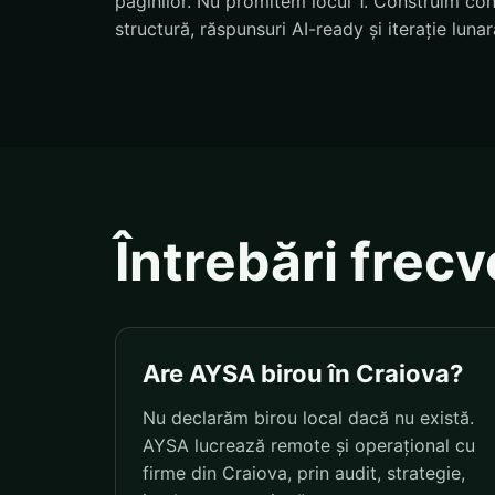
paginilor. Nu promitem locul 1. Construim condi
structură, răspunsuri AI-ready și iterație lunar
Întrebări frec
Are AYSA birou în Craiova?
Nu declarăm birou local dacă nu există.
AYSA lucrează remote și operațional cu
firme din Craiova, prin audit, strategie,