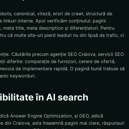
bots, canonical, viteză, erori de crawl, structură de
 linkuri interne. Apoi verificăm conținutul: pagini
, meta title, meta description și diferențiatori. Pentru
ru că multe site-uri pierd leaduri nu din lipsă de trafic, ci
enție. Căutările precum agenție SEO Craiova, servicii SEO
i diferite: comparație de furnizori, cerere de ofertă,
u nevoia de implementare rapidă. O pagină bună trebuie să
anic keyworduri.
bilitate în AI search
dică Answer Engine Optimization, și GEO, adică
e din Craiova, asta înseamnă pagini mai clare, răspunsuri