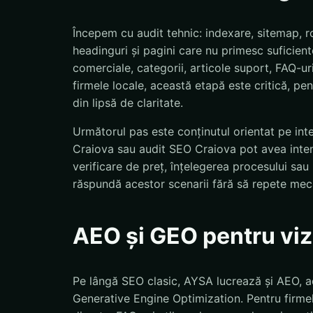
Începem cu audit tehnic: indexare, sitemap, ro
headinguri și pagini care nu primesc suficiente
comerciale, categorii, articole suport, FAQ-uri
firmele locale, această etapă este critică, pent
din lipsă de claritate.
Următorul pas este conținutul orientat pe int
Craiova sau audit SEO Craiova pot avea intenți
verificare de preț, înțelegerea procesului sa
răspundă acestor scenarii fără să repete mec
AEO și GEO pentru vizi
Pe lângă SEO clasic, AYSA lucrează și AEO, a
Generative Engine Optimization. Pentru firmel