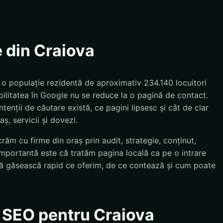
e din Craiova
u o populație rezidentă de aproximativ 234.140 locuitori
bilitatea în Google nu se reduce la o pagină de contact.
tenții de căutare există, ce pagini lipsesc și cât de clar
ș, servicii și dovezi.
răm cu firme din oraș prin audit, strategie, conținut,
importantă este că tratăm pagina locală ca pe o intrare
e să găsească rapid ce oferim, de ce contează și cum poate
e SEO pentru Craiova