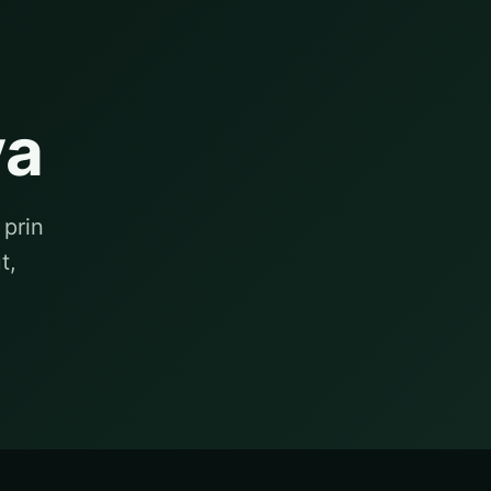
va
 prin
t,