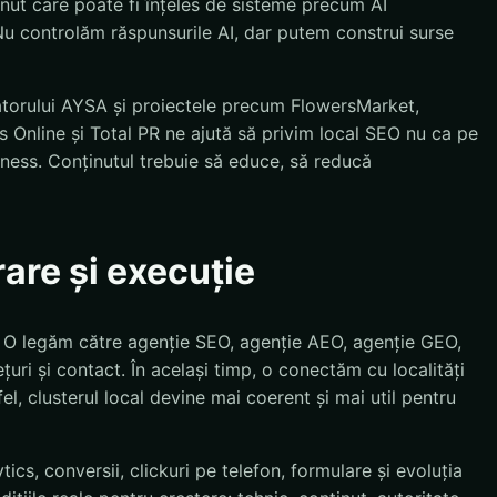
inut care poate fi înțeles de sisteme precum AI
u controlăm răspunsurile AI, dar putem construi surse
atorului AYSA și proiectele precum FlowersMarket,
 Online și Total PR ne ajută să privim local SEO nu ca pe
siness. Conținutul trebuie să educe, să reducă
rare și execuție
. O legăm către agenție SEO, agenție AEO, agenție GEO,
țuri și contact. În același timp, o conectăm cu localități
el, clusterul local devine mai coerent și mai util pentru
cs, conversii, clickuri pe telefon, formulare și evoluția