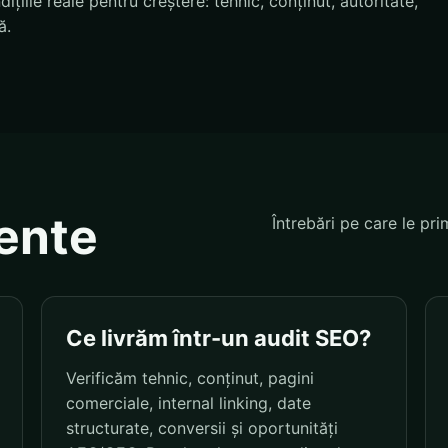
țiile reale pentru creștere: tehnic, conținut, autoritate,
ă.
vente
Întrebări pe care le pri
Ce livrăm într-un audit SEO?
Verificăm tehnic, conținut, pagini
comerciale, internal linking, date
structurate, conversii și oportunități