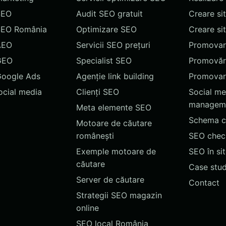
SEO
Audit SEO gratuit
Creare si
SEO România
Optimizare SEO
Creare si
AEO
Servicii SEO prețuri
Promovare
GEO
Specialist SEO
Promovări
Google Ads
Agenție link building
Promovar
social media
Clienți SEO
Social me
managem
Meta elemente SEO
Schema c
Motoare de căutare
românești
SEO chec
Exemple motoare de
SEO în si
căutare
Case stud
Server de căutare
Contact
Strategii SEO magazin
online
SEO local România