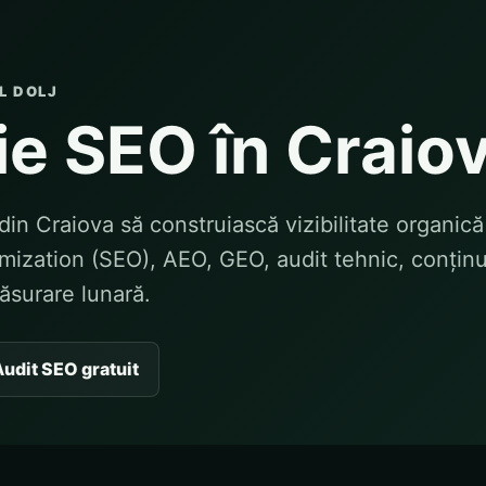
L DOLJ
e SEO în Craio
din Craiova să construiască vizibilitate organică
ization (SEO), AEO, GEO, audit tehnic, conținu
măsurare lunară.
udit SEO gratuit