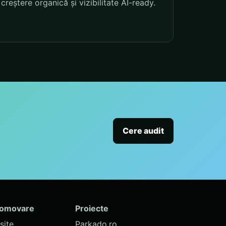
creștere organică și vizibilitate AI-ready.
Cere audit
romovare
Proiecte
site
Parkado.ro