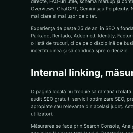
directe, FAQ-uri utile, schema markup și conț
Overviews, ChatGPT, Gemini sau Perplexity. N
mai clare și mai ușor de citat.
Experiența de peste 25 de ani în SEO a fond
Parkado, Rentado, Adeomed, Identity, Facturis
o listă de trucuri, ci ca pe o disciplină de bu
incertitudinea și să conducă spre o decizie.
Internal linking, măsu
O pagină locală nu trebuie să rămână izolată
audit SEO gratuit, servicii optimizare SEO, pre
apropiate sau relevante din același județ. Astf
utilizatori.
Măsurarea se face prin Search Console, Analyti