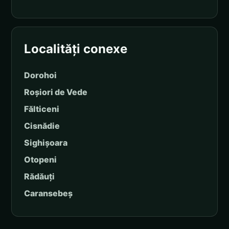
Localități conexe
Dorohoi
Roșiori de Vede
Fălticeni
Cisnădie
Sighișoara
Otopeni
Rădăuți
Caransebeș