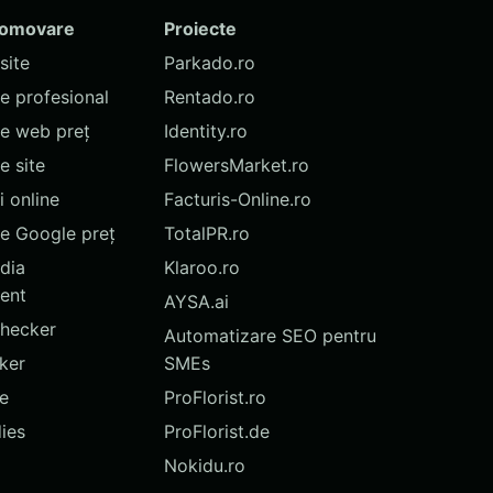
romovare
Proiecte
site
Parkado.ro
te profesional
Rentado.ro
te web preț
Identity.ro
 site
FlowersMarket.ro
 online
Facturis-Online.ro
e Google preț
TotalPR.ro
dia
Klaroo.ro
ent
AYSA.ai
hecker
Automatizare SEO pentru
ker
SMEs
te
ProFlorist.ro
ies
ProFlorist.de
Nokidu.ro