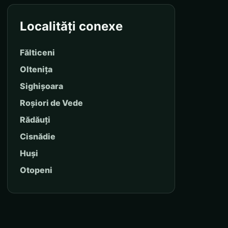
Localități conexe
Fălticeni
Oltenița
Sighișoara
Roșiori de Vede
Rădăuți
Cisnădie
Huși
Otopeni