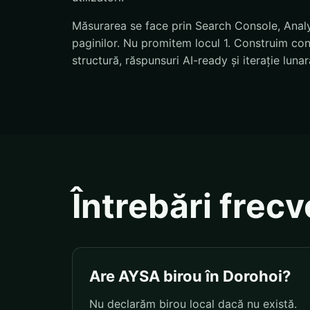
Măsurarea se face prin Search Console, Analyti
paginilor. Nu promitem locul 1. Construim condi
structură, răspunsuri AI-ready și iterație lunar
Întrebări frec
Are AYSA birou în Dorohoi?
Nu declarăm birou local dacă nu există.