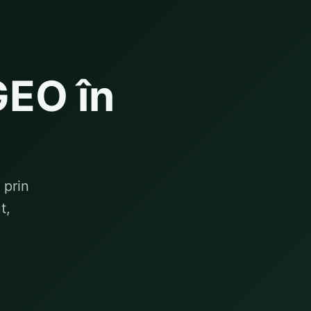
GEO în
 prin
t,