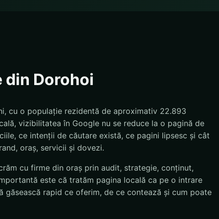
e din Dorohoi
ni, cu o populație rezidentă de aproximativ 22.893
ală, vizibilitatea în Google nu se reduce la o pagină de
le, ce intenții de căutare există, ce pagini lipsesc și cât
and, oraș, servicii și dovezi.
răm cu firme din oraș prin audit, strategie, conținut,
importantă este că tratăm pagina locală ca pe o intrare
e să găsească rapid ce oferim, de ce contează și cum poate