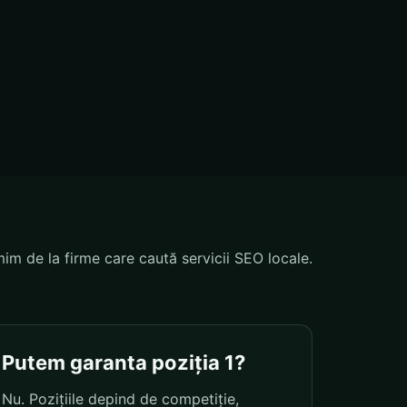
mim de la firme care caută servicii SEO locale.
Putem garanta poziția 1?
Nu. Pozițiile depind de competiție,