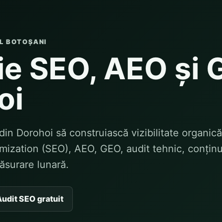
UL BOTOȘANI
e SEO, AEO și 
oi
din Dorohoi să construiască vizibilitate organică
ization (SEO), AEO, GEO, audit tehnic, conținu
măsurare lunară.
udit SEO gratuit