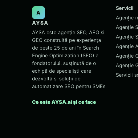
Servicii
A
Agenție 
AYSA
Agenție 
AYSA este agenție SEO, AEO și
Agenție 
GEO construită pe experiența
Agenție 
de peste 25 de ani în Search
Engine Optimization (SEO) a
Agenție 
fondatorului, susținută de o
Agenție 
echipă de specialiști care
Servicii 
dezvoltă și soluții de
automatizare SEO pentru SMEs.
Ce este AYSA.ai și ce face