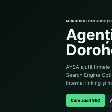
MUNICIPIU DIN JUDEȚ
Agenți
Doroh
AYSA ajută firmele 
Search Engine Optim
internal linking și 
Cere audit SEO
A