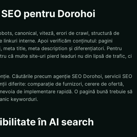
e SEO pentru Dorohoi
bots, canonical, viteză, erori de crawl, structură de
 linkuri interne. Apoi verificăm conținutul: pagini
, meta title, meta description și diferențiatori. Pentru
ru că multe site-uri pierd leaduri nu din lipsă de trafic, ci
enție. Căutările precum agenție SEO Dorohoi, servicii SEO
ii diferite: comparație de furnizori, cerere de ofertă,
u nevoia de implementare rapidă. O pagină bună trebuie să
anic keyworduri.
bilitate în AI search