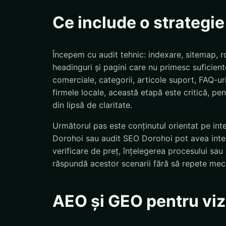
Ce include o strategi
Începem cu audit tehnic: indexare, sitemap, ro
headinguri și pagini care nu primesc suficiente
comerciale, categorii, articole suport, FAQ-uri
firmele locale, această etapă este critică, pent
din lipsă de claritate.
Următorul pas este conținutul orientat pe int
Dorohoi sau audit SEO Dorohoi pot avea intenț
verificare de preț, înțelegerea procesului sa
răspundă acestor scenarii fără să repete mec
AEO și GEO pentru vizi