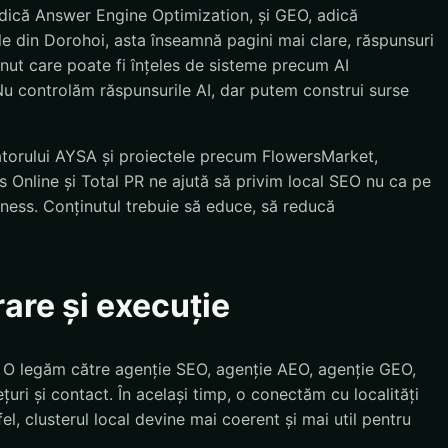
dică Answer Engine Optimization, și GEO, adică
e din Dorohoi, asta înseamnă pagini mai clare, răspunsuri
inut care poate fi înțeles de sisteme precum AI
u controlăm răspunsurile AI, dar putem construi surse
atorului AYSA și proiectele precum FlowersMarket,
 Online și Total PR ne ajută să privim local SEO nu ca pe
siness. Conținutul trebuie să educe, să reducă
rare și execuție
. O legăm către agenție SEO, agenție AEO, agenție GEO,
țuri și contact. În același timp, o conectăm cu localități
el, clusterul local devine mai coerent și mai util pentru