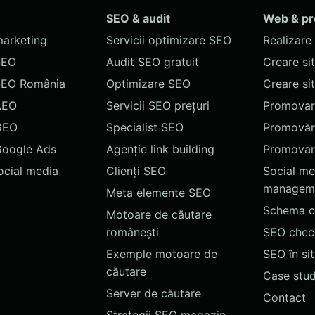
SEO & audit
Web & p
marketing
Servicii optimizare SEO
Realizare 
SEO
Audit SEO gratuit
Creare si
SEO România
Optimizare SEO
Creare si
AEO
Servicii SEO prețuri
Promovare
GEO
Specialist SEO
Promovări
Google Ads
Agenție link building
Promovar
social media
Clienți SEO
Social me
managem
Meta elemente SEO
Schema c
Motoare de căutare
românești
SEO chec
Exemple motoare de
SEO în si
căutare
Case stud
Server de căutare
Contact