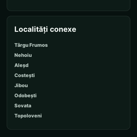
Localități conexe
Târgu Frumos
Nehoiu
Aleșd
Costești
Jibou
Odobești
Sovata
Topoloveni